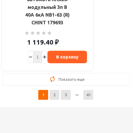
модульный 3п B
40А 6кА NB1-63 (R)
CHINT 179693
1 119.40
₽
В корзину
Показать еще
1
2
3
41