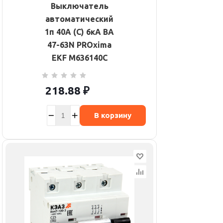
Выключатель
автоматический
1п 40А (C) 6кА ВА
47-63N PROxima
EKF M636140C
218.88
₽
В корзину