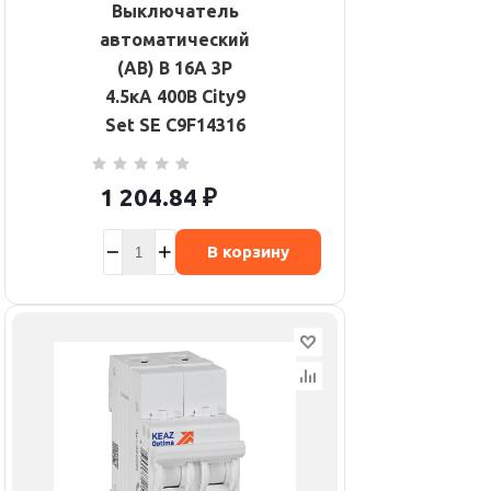
Выключатель
автоматический
(АВ) B 16А 3P
4.5кА 400В City9
Set SE C9F14316
1 204.84
₽
В корзину