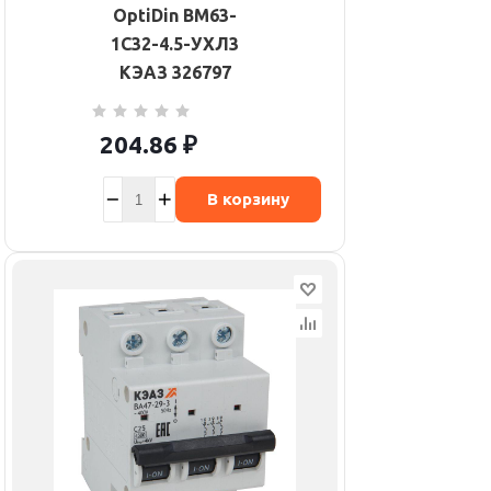
OptiDin BM63-
1C32-4.5-УХЛ3
КЭАЗ 326797
204.86
₽
В корзину