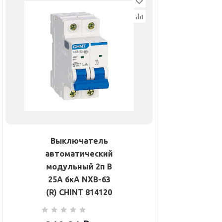
Выключатель
автоматический
модульный 2п B
25А 6кА NXB-63
(R) CHINT 814120