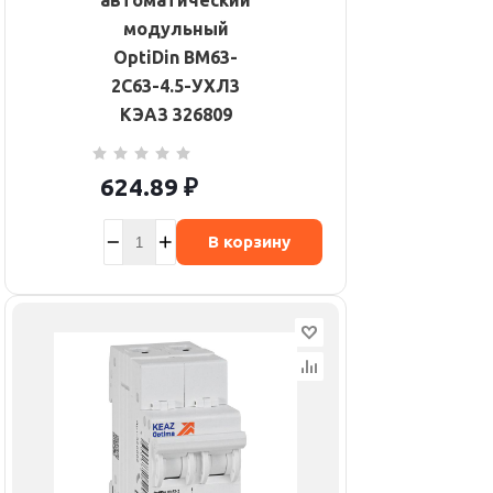
автоматический
модульный
OptiDin BM63-
2C63-4.5-УХЛ3
КЭАЗ 326809
624.89
₽
В корзину