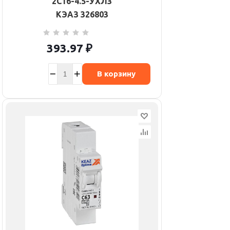
2C16-4.5-УХЛ3
КЭАЗ 326803
393.97
₽
В корзину