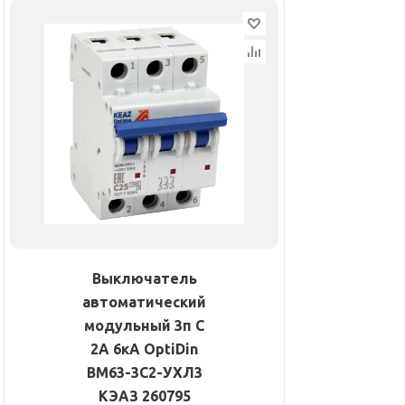
Выключатель
автоматический
модульный 3п C
2А 6кА OptiDin
BM63-3C2-УХЛ3
КЭАЗ 260795