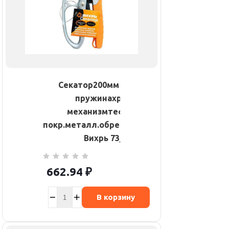
Секатор200мм возвратная
пружинахраповый
механизмтефлоновое
покр.металл.обрезинен.рукоятки
Вихрь 73/7/3/3
662.94
₽
В корзину