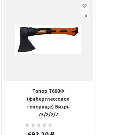
Топор Т600Ф
(фиберглассовое
топорище) Вихрь
73/2/2/7
692.20
₽