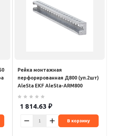
50
Рейка монтажная
ра
перфорированная Д800 (уп.2шт)
AleSta EKF AleSta-ARM800
1 814.63
₽
В корзину