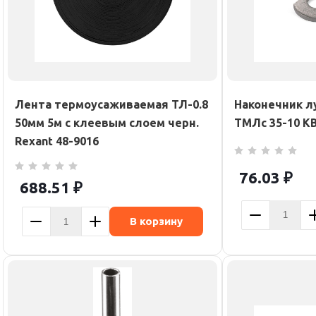
Лента термоусаживаемая ТЛ-0.8
Наконечник 
50мм 5м с клеевым слоем черн.
ТМЛс 35-10 КВ
Rexant 48-9016
76.03
₽
688.51
₽
В корзину