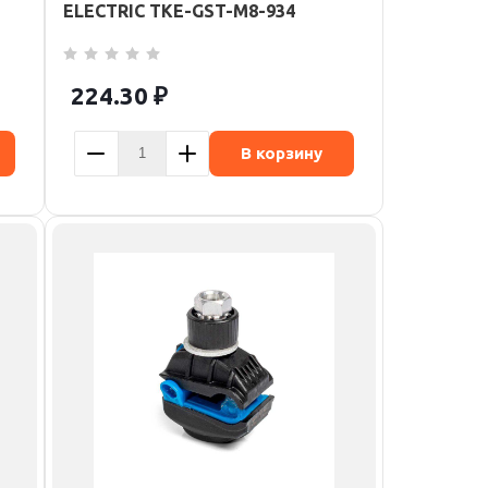
ELECTRIC TKE-GST-M8-934
224.30
₽
В корзину