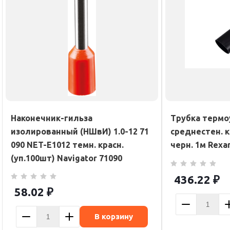
Наконечник-гильза
Трубка термо
изолированный (НШвИ) 1.0-12 71
среднестен. к
090 NET-Е1012 темн. красн.
черн. 1м Rexa
(уп.100шт) Navigator 71090
436.22
₽
58.02
₽
В корзину