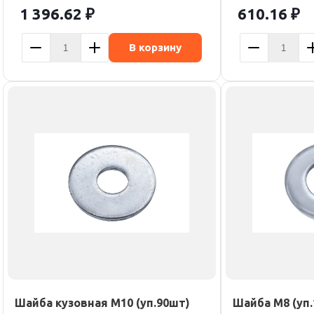
1 396.62
₽
610.16
₽
В корзину
Шайба кузовная М10 (уп.90шт)
Шайба М8 (уп