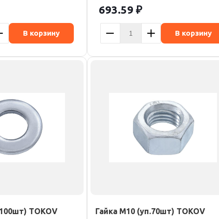
693.59
₽
В корзину
В корзину
.100шт) TOKOV
Гайка М10 (уп.70шт) TOKOV