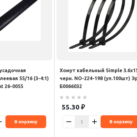
усадочная
Хомут кабельный Simple 3.6х1
леевая 55/16 (3-4:1)
черн. NO-224-198 (уп.100шт) Э
nt 26-0055
Б0066032
55.30
₽
В корзину
В корзину