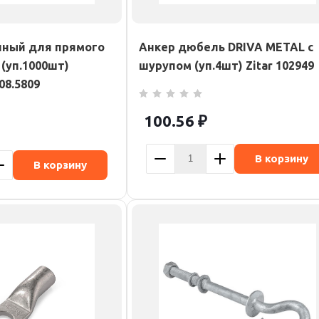
нный для прямого
Анкер дюбель DRIVA METAL с
(уп.1000шт)
шурупом (уп.4шт) Zitar 102949
08.5809
100.56
₽
В корзину
В корзину