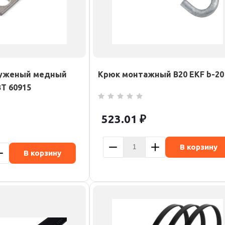
луженый медный
Крюк монтажный B20 EKF b-20
Т 60915
523.01
₽
В корзину
В корзину