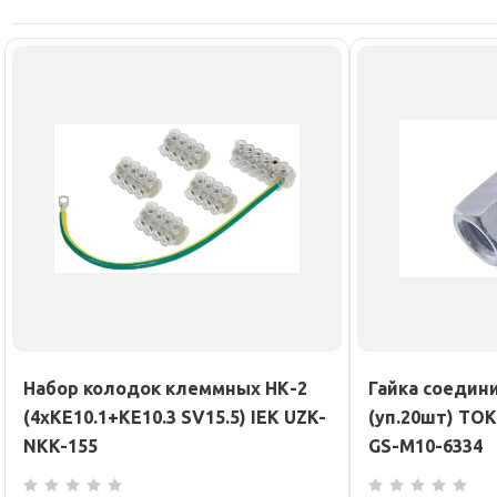
Набор колодок клеммных НК-2
Гайка соедин
(4хKE10.1+KE10.3 SV15.5) IEK UZK-
(уп.20шт) TO
NKK-155
GS-M10-6334