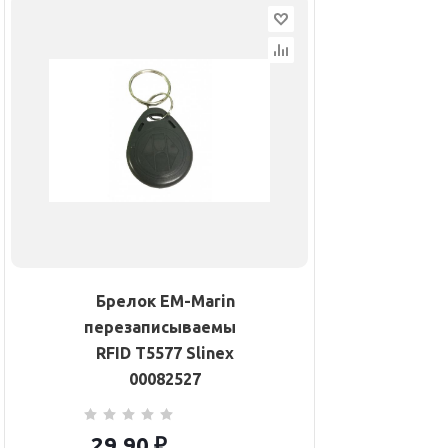
Брелок EM-Marin
перезаписываемый
RFID T5577 Slinex
00082527
29.90
₽