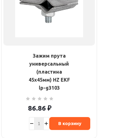
Зажим прута
универсальный
(пластина
45х45мм) HZ EKF
lp-g3103
86.86
₽
В корзину