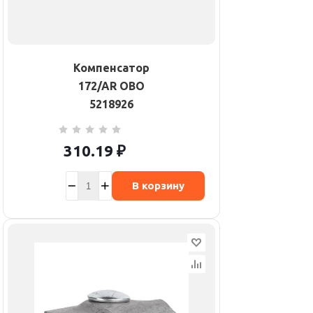
Компенсатор
172/AR OBO
5218926
310.19
₽
В корзину