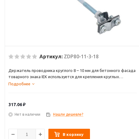
Артикул:
ZDP80-11-3-18
Держатель проводника круглого 8 – 10 мм для бетонного фасада
товарного знака IEK используется для крепления круглых
проводников на бетонном фасаде здания. Держатель выполнен
Подробнее
на основе металлических проводника круглого, закрепленного на
шпильке по бетону. Шпилька имеет дюбель, который позволяет
закрепить держатель в бетонной конструкции. Держатель
317.06
₽
позволяет закрепить проводник на расстоянии 120 мм от фасада.
Нет в наличии
Нашли дешевле?
В корзину