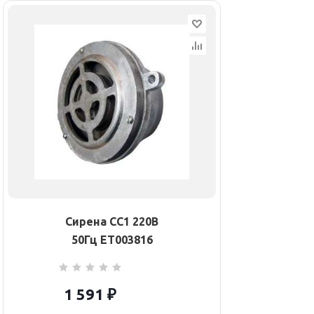
Сирена СС1 220В
50Гц ET003816
1 591
₽