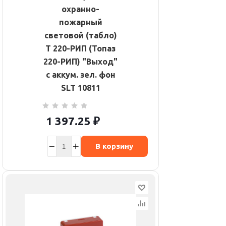
охранно-
пожарный
световой (табло)
Т 220-РИП (Топаз
220-РИП) "Выход"
с аккум. зел. фон
SLT 10811
1 397.25
₽
В корзину