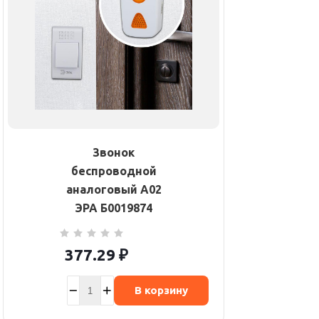
Звонок
беспроводной
аналоговый A02
ЭРА Б0019874
377.29
₽
В корзину