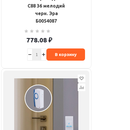
C88 36 мелодий
черн. Эра
Б0054087
778.08
₽
В корзину