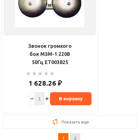
Звонок громкого
боя МЗМ-1 220В
50Гц ET003825
1 628.26
₽
В корзину
Показать еще
1
2