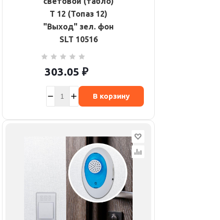
световой (табло)
Т 12 (Топаз 12)
"Выход" зел. фон
SLT 10516
303.05
₽
В корзину