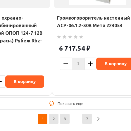
 охранно-
Громкоговоритель настенный
мбинированный
АСР-06.1.2-30В Мета 223053
ой ОПОП 124-7 12В
красн.) Рубеж Rbz-
6 717.54
₽
В корзину
В корзину
Показать еще
1
2
3
7