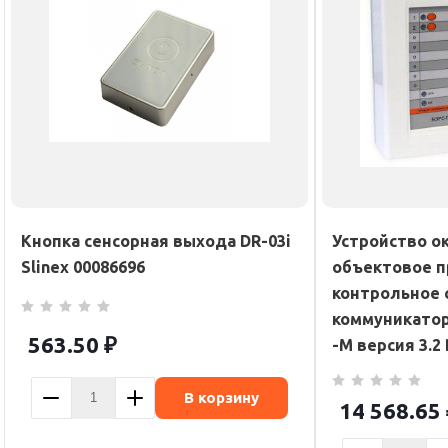
Кнопка сенсорная выхода DR-03i
Устройство о
Slinex 00086696
объектовое п
контрольное 
коммуникато
563.50
₽
-М версия 3.2
В корзину
14 568.65