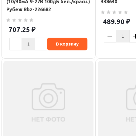
(10/30мА 9-27В 100дБ бел./красн.)
338630
Рубеж Rbz-226682
489.90
₽
707.25
₽
В корзину