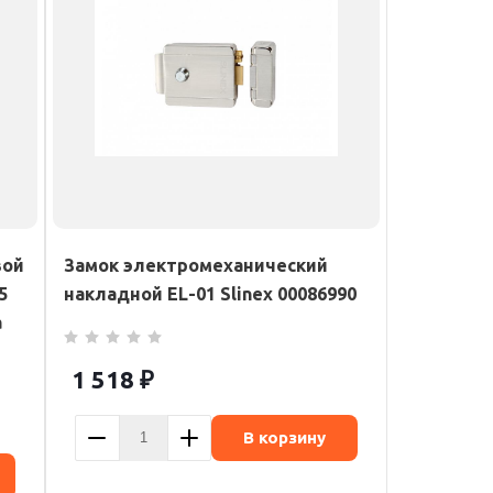
вой
Замок электромеханический
5
накладной EL-01 Slinex 00086990
а
1 518
₽
В корзину