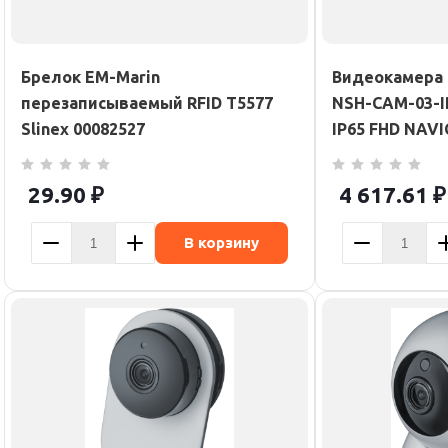
Брелок EM-Marin
Видеокамера 
перезаписываемый RFID T5577
NSH-CAM-03-IP
Slinex 00082527
IP65 FHD NAV
29.90
₽
4 617.61
₽
В корзину