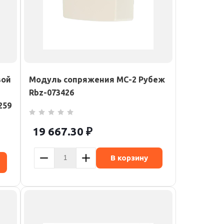
вой
Модуль сопряжения МС-2 Рубеж
Rbz-073426
259
19 667.30
₽
В корзину