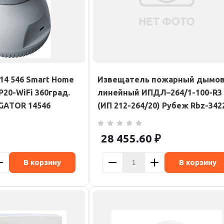
14 546 Smart Home
Извещатель пожарный дымо
20-WiFi 360град.
линейный ИПДЛ–264/1-100-R3
IGATOR 14546
(ИП 212-264/20) Рубеж Rbz-342
28 455.60
₽
В корзину
В корзину