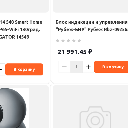
14 548 Smart Home
Блок индикации и управления
65-WiFi 130град.
"Рубеж-БИУ" Рубеж Rbz-09256
IGATOR 14548
21 991.45
₽
В корзину
В корзину