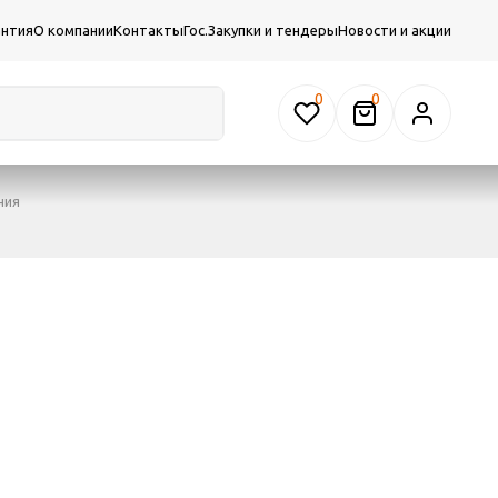
антия
О компании
Контакты
Гос.Закупки и тендеры
Новости и акции
0
ния