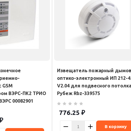
конечное
Извещатель пожарный дымо
риемно-
оптико-электронный ИП 212-4
с GSM
V2.04 для подвесного потолк
ром ВЭРС-ПК2 ТРИО
Рубеж Rbz-339575
 ВЭРС 00082901
776.25
₽
₽
В корзину