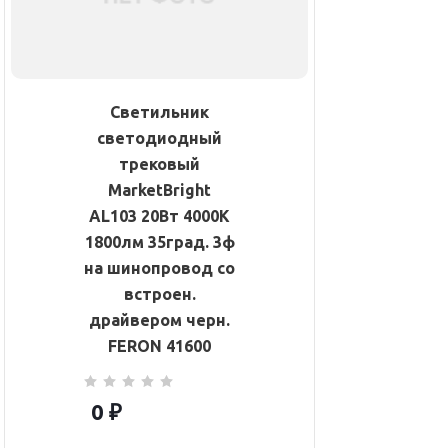
Светильник
светодиодный
трековый
MarketBright
AL103 20Вт 4000К
1800лм 35град. 3ф
на шинопровод со
встроен.
драйвером черн.
FERON 41600
0 ₽