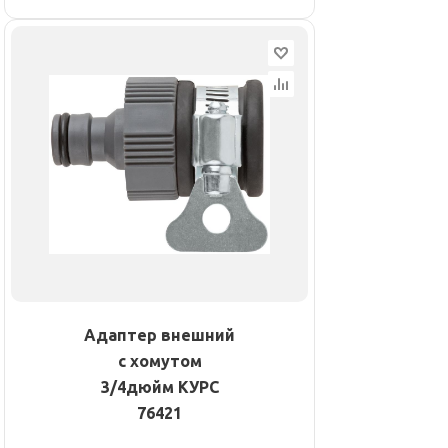
Адаптер внешний
с хомутом
3/4дюйм КУРС
76421