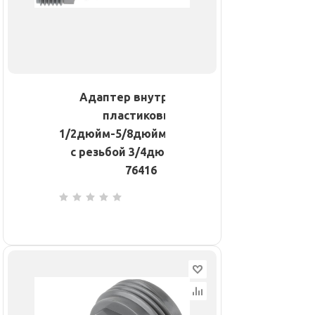
Адаптер внутренний
пластиковый
1/2дюйм-5/8дюйм-3/4дюйм
с резьбой 3/4дюйм КУРС
76416