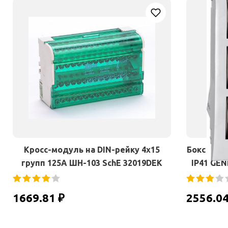
Кросс-модуль на DIN-рейку 4х15
Бокс ЩРВ-
групп 125А ШН-103 SchE 32019DEK
IP41 GEN
1669.81 ₽
2556.04