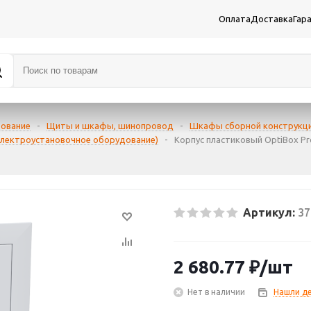
Оплата
Доставка
Гар
дование
-
Щиты и шкафы, шинопровод
-
Шкафы сборной конструкц
 электроустановочное оборудование)
-
Корпус пластиковый OptiBox Pr
Артикул:
37
2 680.77
₽
/шт
Нет в наличии
Нашли д