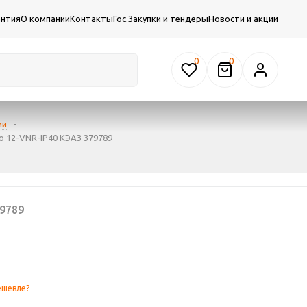
антия
О компании
Контакты
Гос.Закупки и тендеры
Новости и акции
0
ии
-
o 12-VNR-IP40 КЭАЗ 379789
9789
ешевле?