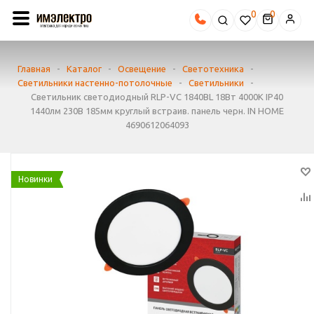
0
Главная
-
Каталог
-
Освещение
-
Светотехника
-
Светильники настенно-потолочные
-
Светильники
-
Светильник светодиодный RLP-VC 1840BL 18Вт 4000К IP40
1440лм 230В 185мм круглый встраив. панель черн. IN HOME
4690612064093
Новинки