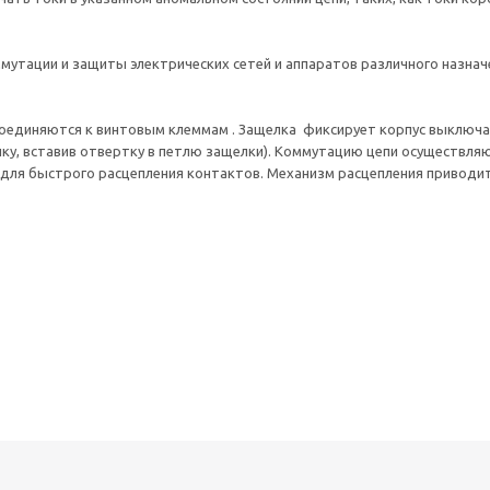
ммутации и защиты электрических сетей и аппаратов различного назна
единяются к винтовым клеммам . Защелка фиксирует корпус выключате
елку, вставив отвертку в петлю защелки). Коммутацию цепи осуществ
для быстрого расцепления контактов. Механизм расцепления приводитс