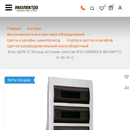
0
Главная
-
Каталог
-
Высоковольтное и щитовое оборудование
-
Щиты и шкафы, шинопровод
-
Корпуса щитов и шкафов
-
Щиток распределительный малогабаритный
-
Бокс ЩРВ-П-36 мод. встраив. пластик IP41 GENERICA IEK MKP12-
V-36-41-G
Хиты продаж