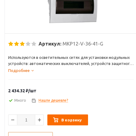
Артикул:
MKP12-V-36-41-G
Используются в осветительных сетях для установки модульных
устройств: автоматических выключателей, устройств защитного
отключения, дифференциальных автоматических выключателей,
Подробнее
таймеров, устройств управления освещением и т.д.
Надежная современная конструкция и прочный пластик, удобные
2 434.32
₽
/шт
крепежные приспособления гарантируют изделиям долгий срок
службы и безопасность эксплуатации.
Много
Нашли дешевле?
В корзину