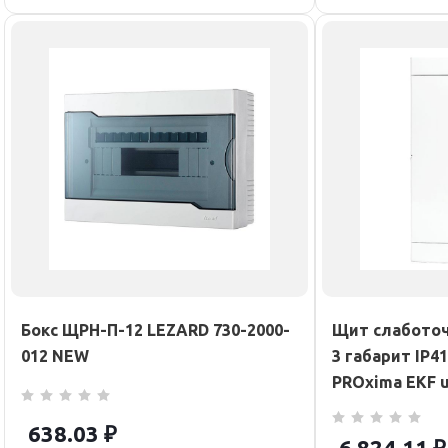
Бокс ЩРН-П-12 LEZARD 730-2000-
Щит слаботоч
012 NEW
3 габарит IP4
PROxima EKF 
638.03
₽
6 824.11
₽