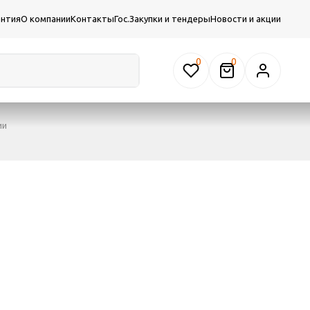
антия
О компании
Контакты
Гос.Закупки и тендеры
Новости и акции
0
ии