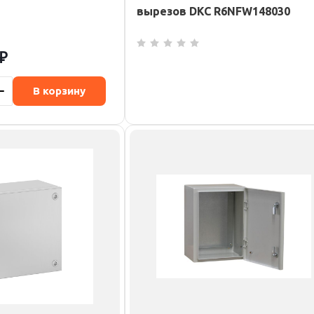
вырезов DKC R6NFW148030
₽
В корзину