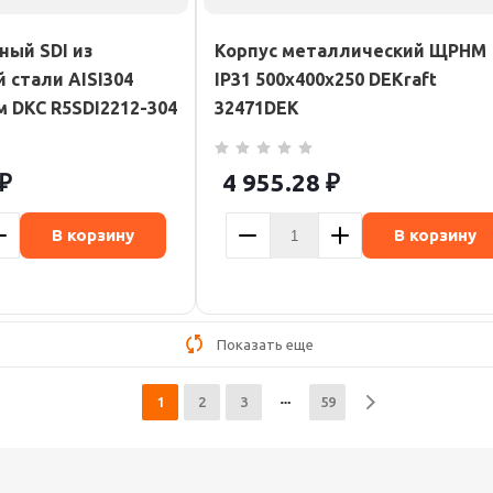
ный SDI из
Корпус металлический ЩРНМ
стали AISI304
IP31 500х400х250 DEKraft
м DKC R5SDI2212-304
32471DEK
₽
4 955.28
₽
В корзину
В корзину
Показать еще
1
2
3
59