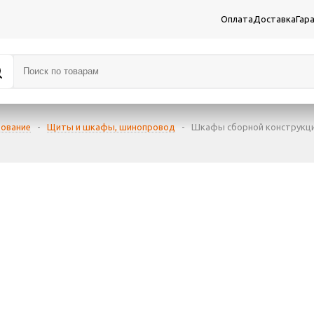
Оплата
Доставка
Гар
дование
-
Щиты и шкафы, шинопровод
-
Шкафы сборной конструкц