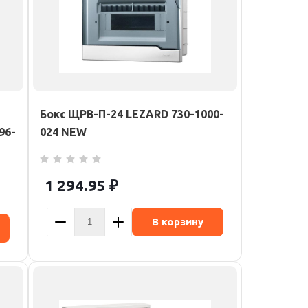
Бокс ЩРВ-П-24 LEZARD 730-1000-
96-
024 NEW
1 294.95
₽
В корзину