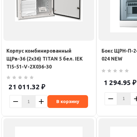
Корпус комбинированный
Бокс ЩРН-П-2
ЩРв-36 (2х36) TITAN 5 бел. IEK
024 NEW
TI5-51-V-2X036-30
1 294.95
₽
21 011.32
₽
В корзину