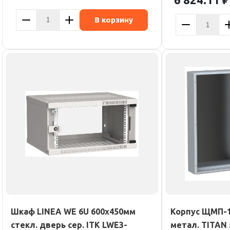
В корзину
Шкаф LINEA WE 6U 600х450мм
Корпус ЩМП-10
стекл. дверь сер. ITK LWE3-
метал. TITAN 