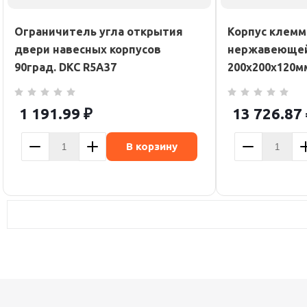
Ограничитель угла открытия
Корпус клемм
двери навесных корпусов
нержавеющей 
90град. DKC R5A37
200х200х120м
1 191.99
₽
13 726.87
В корзину