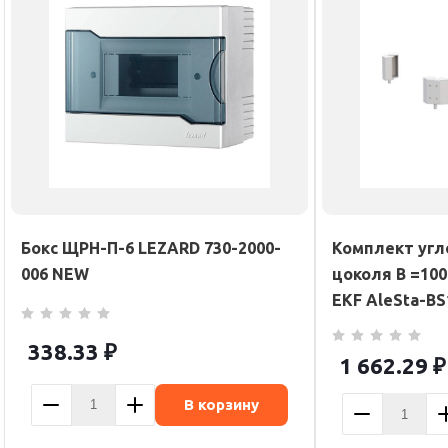
Бокс ЩРН-П-6 LEZARD 730-2000-
Комплект угл
006 NEW
цоколя В =100
EKF AleSta-BS
338.33
₽
1 662.29
₽
В корзину