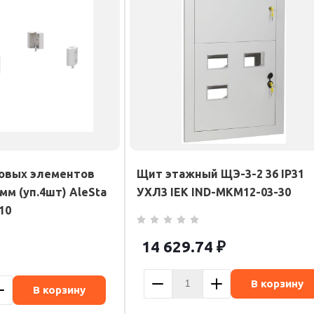
овых элементов
Щит этажный ЩЭ-3-2 36 IP31
мм (уп.4шт) AleSta
УХЛ3 IEK IND-MKM12-03-30
10
14 629.74
₽
В корзину
В корзину