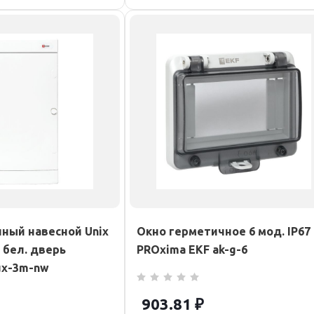
ный навесной Unix
Окно герметичное 6 мод. IP67
1 бел. дверь
PROxima EKF ak-g-6
ux-3m-nw
903.81
₽