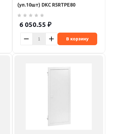
(уп.10шт) DKC R5RTPE80
6 050.55
₽
В корзину