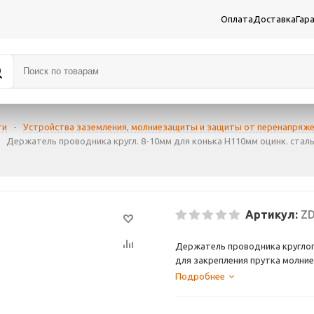
Оплата
Доставка
Гар
ти
-
Устройства заземления, молниезащиты и защиты от перенапряж
Держатель проводника кругл. 8-10мм для конька H110мм оцинк. сталь
Артикул:
ZD
Держатель проводника круглого 
для закрепления прутка молние
проводник на расстоянии 110 м
Подробнее
отверстия под винт диаметром