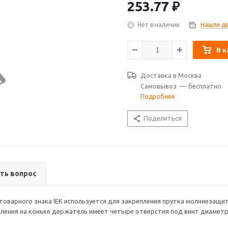
253.77
₽
Нет в наличии
Нашли д
В к
Доставка в
Москва
Самовывоз
—
бесплатно
Подробнее
Поделиться
ть вопрос
 товарного знака IEK используется для закрепления прутка молниезащи
пления на коньке держатель имеет четыре отверстия под винт диаметр