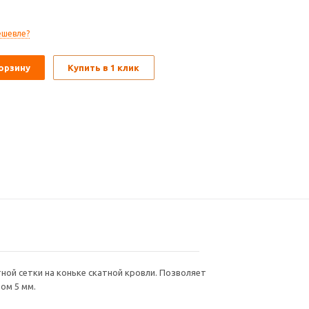
ешевле?
орзину
Купить в 1 клик
тной сетки на коньке скатной кровли. Позволяет
ом 5 мм.