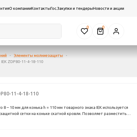
антия
О компании
Контакты
Гос.Закупки и тендеры
Новости и акции
0
ений
-
Элементы молниезащиты
-
 IEK ZDP80-11-4-18-110
P80-11-4-18-110
8 – 10 мм для конька h = 110 мм товарного знака IEK используется
защитной сетки на коньке скатной кровли. Позволяет разместить
м от конька. Для крепления на коньке держатель имеет четыре
 5 мм.