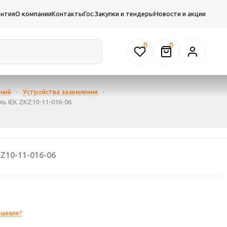
антия
О компании
Контакты
Гос.Закупки и тендеры
Новости и акции
0
ений
-
Устройства заземления
-
ль IEK ZKZ10-11-016-06
Z10-11-016-06
ешевле?