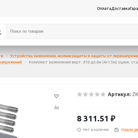
Оплата
Доставка
Гар
ти
-
Устройства заземления, молниезащиты и защиты от перенапряж
енапряжений
-
Комплект заземления верт. d16 дл.6м (4х1.5м) оцинк. ста
Артикул:
ZK
8 311.51
₽
Нет в наличии
Нашли д