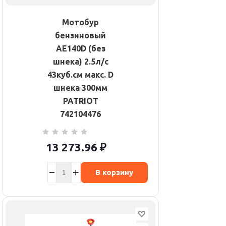
Мотобур
бензиновый
AE140D (без
шнека) 2.5л/с
43куб.см макс. D
шнека 300мм
PATRIOT
742104476
13 273.96
₽
В корзину