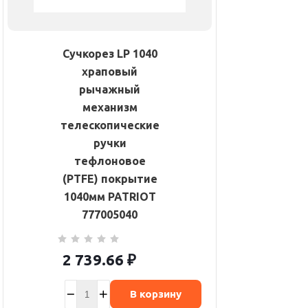
Сучкорез LP 1040
храповый
рычажный
механизм
телескопические
ручки
тефлоновое
(PTFE) покрытие
1040мм PATRIOT
777005040
2 739.66
₽
В корзину