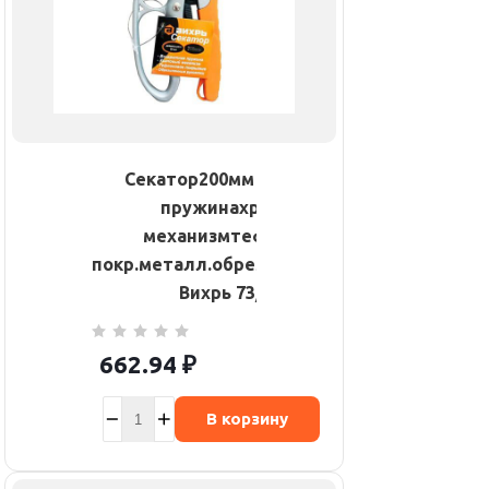
Секатор200мм возвратная
пружинахраповый
механизмтефлоновое
покр.металл.обрезинен.рукоятки
Вихрь 73/7/3/3
662.94
₽
В корзину