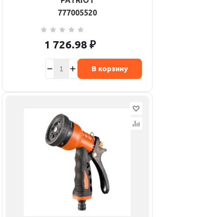
PATRIOT
777005520
1 726.98
₽
В корзину