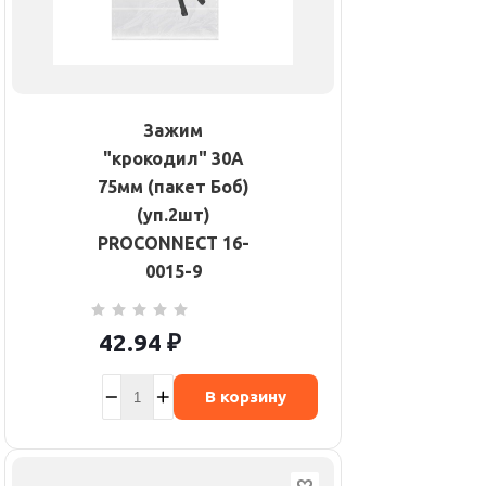
Зажим
"крокодил" 30А
75мм (пакет Боб)
(уп.2шт)
PROCONNECT 16-
0015-9
42.94
₽
В корзину