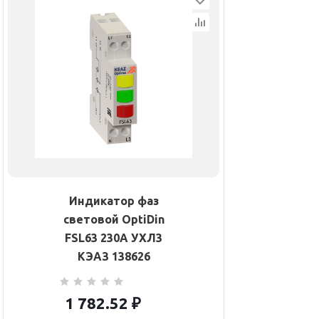
Индикатор фаз
световой OptiDin
FSL63 230A УХЛ3
КЭАЗ 138626
1 782.52
₽