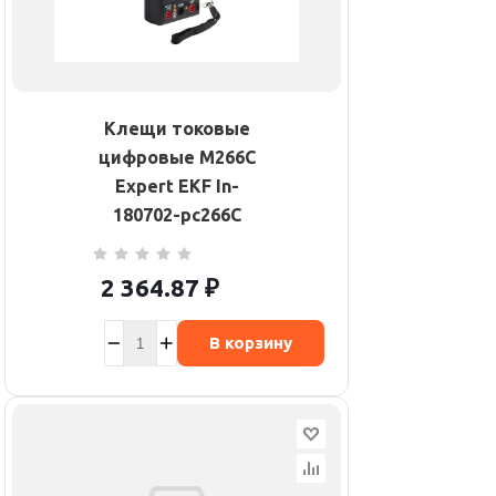
Клещи токовые
цифровые M266C
Expert EKF In-
180702-pc266C
2 364.87
₽
В корзину