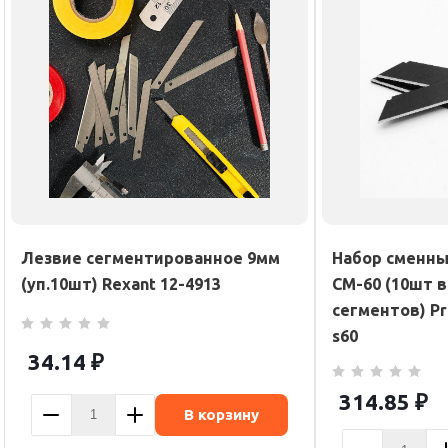
Лезвие сегментированное 9мм
Набор сменны
(уп.10шт) Rexant 12-4913
СМ-60 (10шт 
сегментов) Pr
s60
34.14
₽
314.85
₽
В корзину