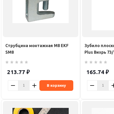
Струбцина монтажная М8 EKF
Зубило плоск
SM8
Plus Вихрь 73/
213.77
₽
165.74
₽
В корзину