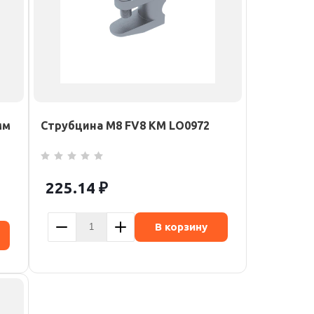
мм
Струбцина М8 FV8 КМ LO0972
225.14
₽
В корзину