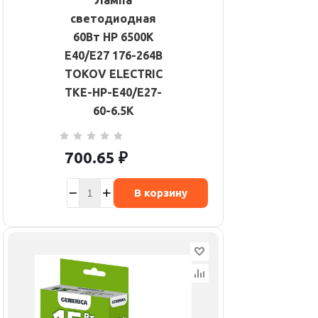
Лампа
светодиодная
60Вт HP 6500К
Е40/Е27 176-264В
TOKOV ELECTRIC
TKE-HP-E40/E27-
60-6.5K
700.65
₽
В корзину