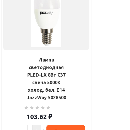
Лампа
светодиодная
PLED-LX 8Вт C37
свеча 5000К
холод. бел. E14
JazzWay 5028500
103.62
₽