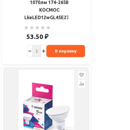
1070лм 174-265В
КОСМОС
LkeLED12wGL45E2730
53.50
₽
В корзину