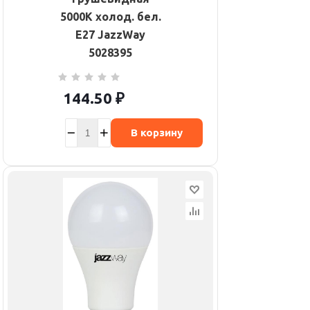
5000К холод. бел.
E27 JazzWay
5028395
144.50
₽
В корзину