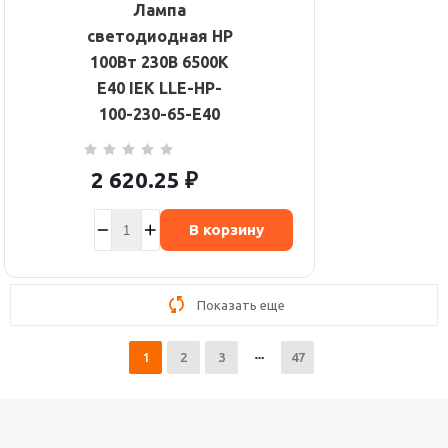
Лампа
светодиодная HP
100Вт 230В 6500К
E40 IEK LLE-HP-
100-230-65-E40
2 620.25
₽
В корзину
Показать еще
1
2
3
47