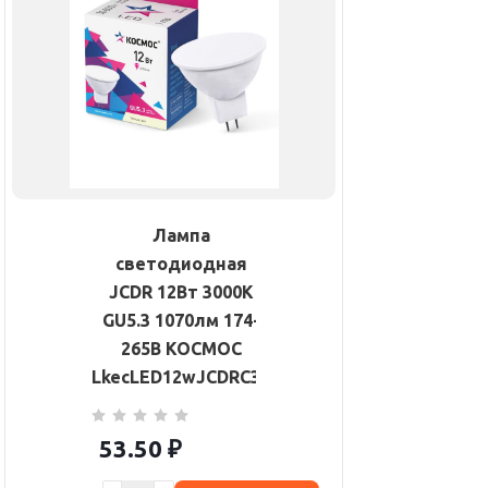
Лампа
светодиодная
JCDR 12Вт 3000К
GU5.3 1070лм 174-
265В КОСМОС
LkecLED12wJCDRC30
53.50
₽