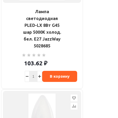
Лампа
светодиодная
PLED-LX 8Вт G45
шар 5000К холод.
бел. E27 JazzWay
5028685
103.62
₽
В корзину