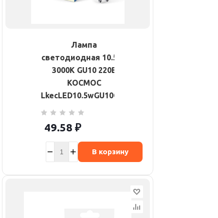
Лампа
светодиодная 10.5Вт
3000К GU10 220В
КОСМОС
LkecLED10.5wGU10C30
49.58
₽
В корзину