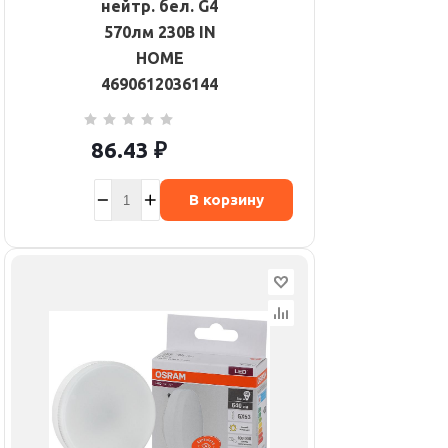
нейтр. бел. G4
570лм 230В IN
HOME
4690612036144
86.43
₽
В корзину