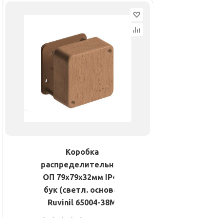
Коробка
распределительная
ОП 79х79х32мм IP40
бук (светл. основа)
Ruvinil 65004-38М