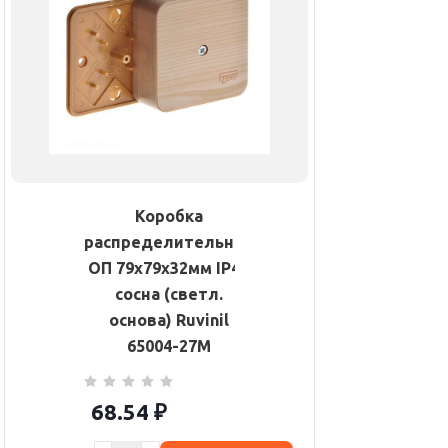
Коробка
распределительная
ОП 79х79х32мм IP40
сосна (светл.
основа) Ruvinil
65004-27М
68.54
₽