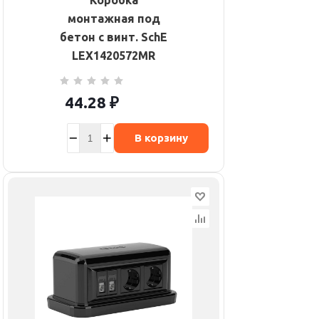
Коробка
монтажная под
бетон с винт. SchE
LEX1420572MR
44.28
₽
В корзину