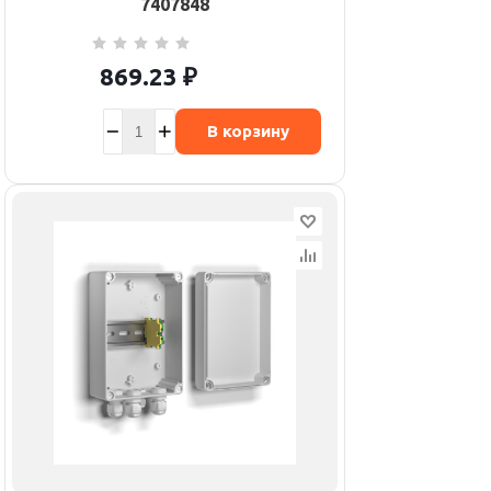
7407848
869.23
₽
В корзину