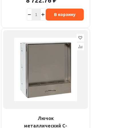
8 722.76
₽
В корзину
Лючок
металлический C-