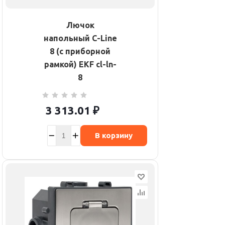
Лючок
напольный C-Line
8 (с приборной
рамкой) EKF cl-ln-
8
3 313.01
₽
В корзину