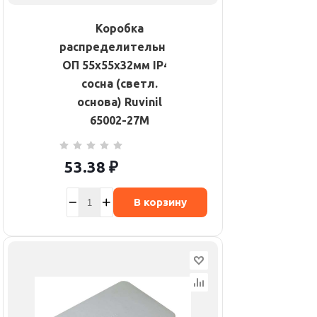
Коробка
распределительная
ОП 55х55х32мм IP40
сосна (светл.
основа) Ruvinil
65002-27М
53.38
₽
В корзину