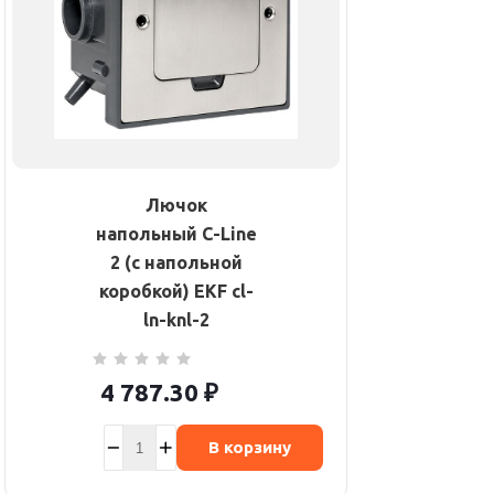
Лючок
напольный C-Line
2 (с напольной
коробкой) EKF cl-
ln-knl-2
4 787.30
₽
В корзину