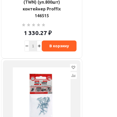
(TWN) (уп.800шт)
контейнер Proffix
146515
1 330.27
₽
В корзину