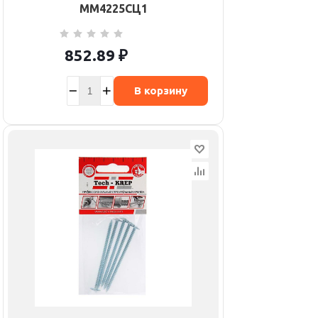
ММ4225СЦ1
852.89
₽
В корзину