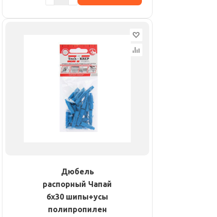
Дюбель
распорный Чапай
6х30 шипы+усы
полипропилен