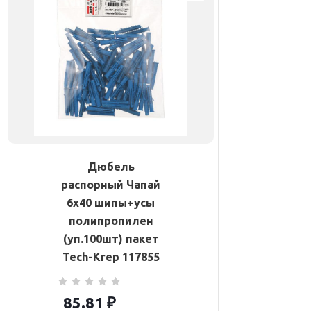
Дюбель
распорный Чапай
6х40 шипы+усы
полипропилен
(уп.100шт) пакет
Tech-Krep 117855
85.81
₽