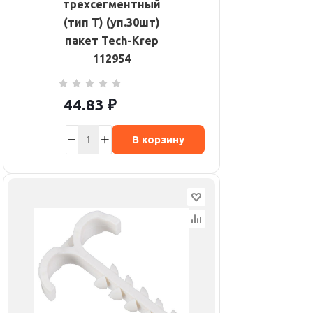
трехсегментный
(тип Т) (уп.30шт)
пакет Tech-Krep
112954
44.83
₽
В корзину