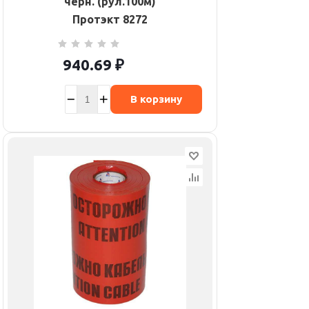
черн. (рул.100м)
Протэкт 8272
940.69
₽
В корзину