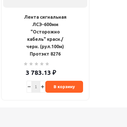
Лента сигнальная
ЛСЭ-600мм
"Осторожно
кабель" красн./
черн. (рул.100м)
Протэкт 8276
3 783.13
₽
В корзину