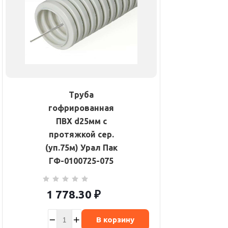
Труба
гофрированная
ПВХ d25мм с
протяжкой сер.
(уп.75м) Урал Пак
ГФ-0100725-075
1 778.30
₽
В корзину