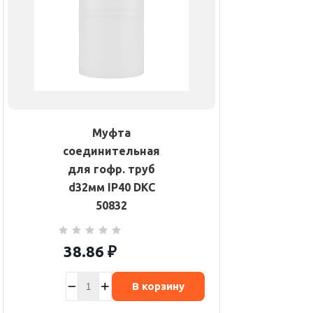
Муфта
соединительная
для гофр. труб
d32мм IP40 DKC
50832
38.86
₽
В корзину