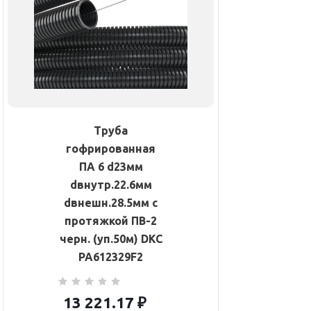
Труба
гофрированная
ПА 6 d23мм
dвнутр.22.6мм
dвнешн.28.5мм с
протяжкой ПВ-2
черн. (уп.50м) DKC
PA612329F2
13 221.17
₽