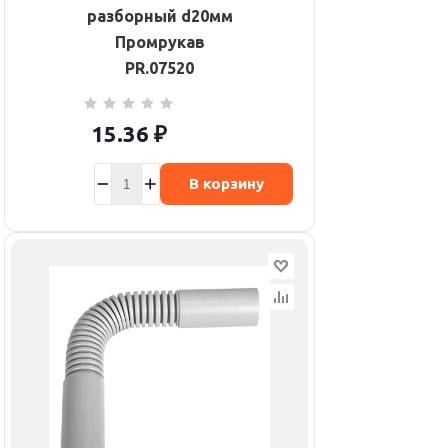
разборный d20мм
Промрукав
PR.07520
15.36
₽
В корзину