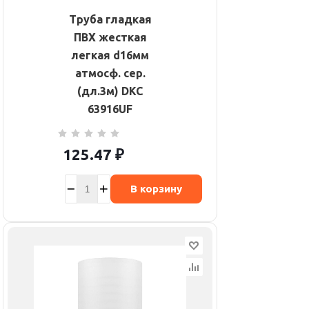
Труба гладкая
ПВХ жесткая
легкая d16мм
атмосф. сер.
(дл.3м) DKC
63916UF
125.47
₽
В корзину