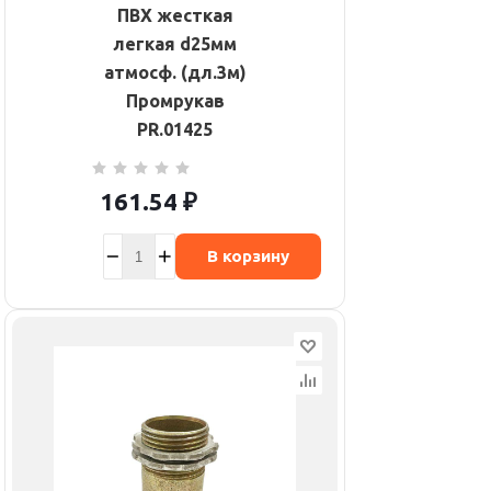
ПВХ жесткая
легкая d25мм
атмосф. (дл.3м)
Промрукав
PR.01425
161.54
₽
В корзину