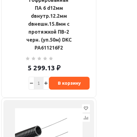
гофрированная
ПА 6 d12мм
dвнутр.12.2мм
dвнешн.15.8мм с
протяжкой ПВ-2
черн. (уп.50м) DKC
PA611216F2
5 299.13
₽
В корзину