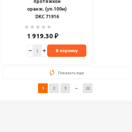
протяжкой
оранж. (уп.100м)
DKC 71916
1 919.30
₽
В корзину
Показать еще
1
2
3
22