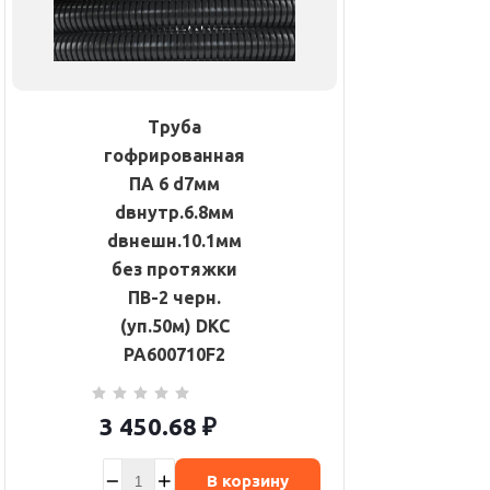
Труба
гофрированная
ПА 6 d7мм
dвнутр.6.8мм
dвнешн.10.1мм
без протяжки
ПВ-2 черн.
(уп.50м) DKC
PA600710F2
3 450.68
₽
В корзину