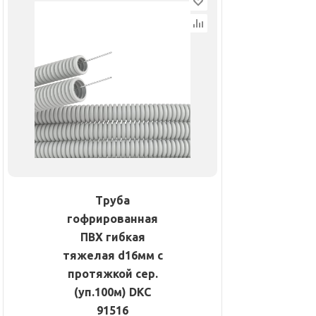
Труба
гофрированная
ПВХ гибкая
тяжелая d16мм с
протяжкой сер.
(уп.100м) DKC
91516