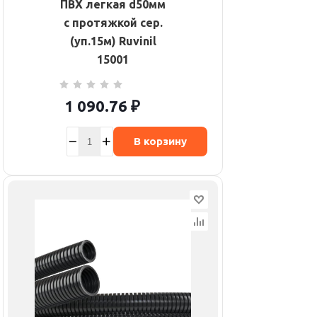
ПВХ легкая d50мм
с протяжкой сер.
(уп.15м) Ruvinil
15001
1 090.76
₽
В корзину