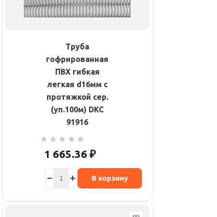
Труба
гофрированная
ПВХ гибкая
легкая d16мм с
протяжкой сер.
(уп.100м) DKC
91916
1 665.36
₽
В корзину