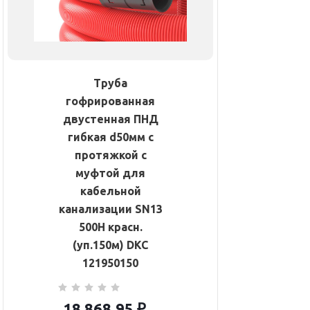
Труба
гофрированная
двустенная ПНД
гибкая d50мм с
протяжкой с
муфтой для
кабельной
канализации SN13
500Н красн.
(уп.150м) DKC
121950150
18 868.95
₽