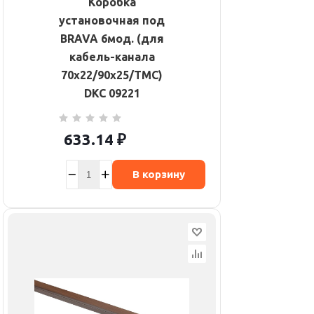
Коробка
установочная под
BRAVA 6мод. (для
кабель-канала
70х22/90х25/TMC)
DKC 09221
633.14
₽
В корзину