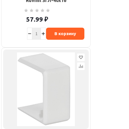
Ruvinil ЗГЛ-40х16
57.99
₽
В корзину