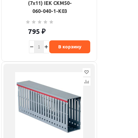
(7х11) IEK CKM50-
060-040-1-K03
795
₽
В корзину