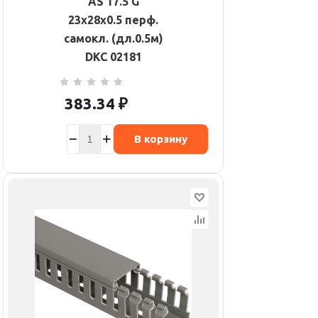
AS 17.5 G
23х28х0.5 перф.
самокл. (дл.0.5м)
DKC 02181
383.34
₽
В корзину