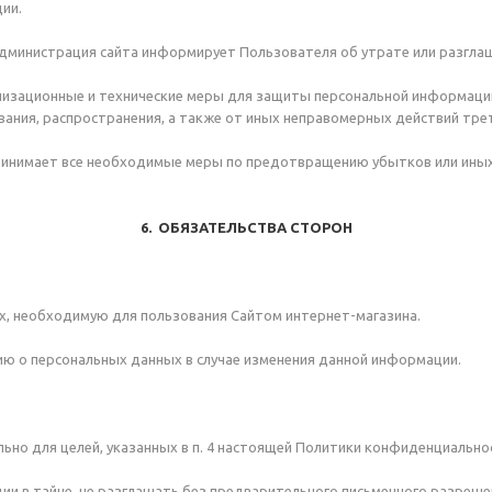
ии.
 Администрация сайта информирует Пользователя об утрате или разгла
низационные и технические меры для защиты персональной информации
вания, распространения, а также от иных неправомерных действий трет
принимает все необходимые меры по предотвращению убытков или ины
6. ОБЯЗАТЕЛЬСТВА СТОРОН
х, необходимую для пользования Сайтом интернет-магазина.
ию о персональных данных в случае изменения данной информации.
ьно для целей, указанных в п. 4 настоящей Политики конфиденциально
ии в тайне, не разглашать без предварительного письменного разреше