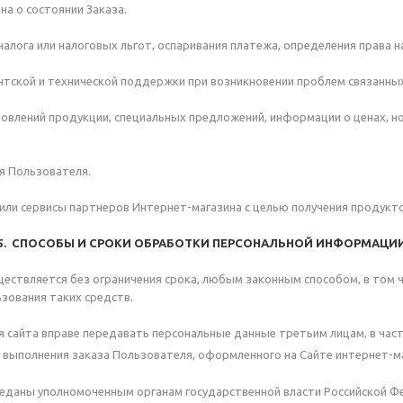
на о состоянии Заказа.
налога или налоговых льгот, оспаривания платежа, определения права 
тской и технической поддержки при возникновении проблем связанных
бновлений продукции, специальных предложений, информации о ценах, н
ия Пользователя.
или сервисы партнеров Интернет-магазина с целью получения продуктов
5. СПОСОБЫ И СРОКИ ОБРАБОТКИ ПЕРСОНАЛЬНОЙ ИНФОРМАЦИ
ществляется без ограничения срока, любым законным способом, в том
ьзования таких средств.
ия сайта вправе передавать персональные данные третьим лицам, в час
х выполнения заказа Пользователя, оформленного на Сайте интернет-
еданы уполномоченным органам государственной власти Российской Фе