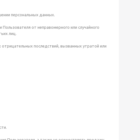
шении персональных данных.
 Пользователя от неправомерного или случайного
ьих лиц.
х отрицательных последствий, вызванных утратой или
сти.
ния Пользователя, а также не осуществлять продажу,