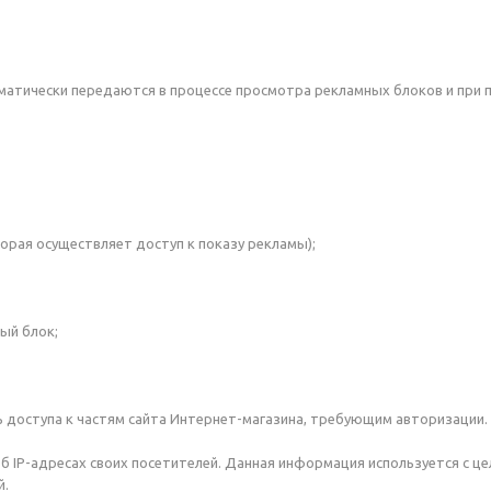
матически передаются в процессе просмотра рекламных блоков и при п
ая осуществляет доступ к показу рекламы);
ый блок;
ь доступа к частям сайта Интернет-магазина, требующим авторизации.
об IP-адресах своих посетителей. Данная информация используется с ц
й.