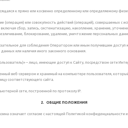
осящаяся к прямо или косвенно определенному или определяемому физи
ие (операция) или совокупность действий (операций), совершаемых с и
ключая сбор, запись, систематизацию, накопление, хранение, уточнение
безличивание, блокирование, удаление, уничтожение персональных данн
бязательное для соблюдения Оператором или иным получившим доступ 
 данных или наличия иного законного основания.
 Пользователь)» – лицо, имеющее доступ к Сайту, посредством сети Инт
ленный веб-сервером и хранимый на компьютере пользователя, которы
ницу соответствующего сайта.
мпьютерной сети, построенной по протоколу IP.
2. ОБЩИЕ ПОЛОЖЕНИЯ
азина означает согласие с настоящей Политикой конфиденциальности 