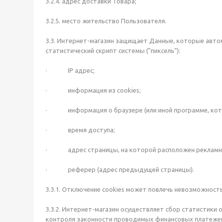
3.2.4. адрес доставки Товара;
3.2.5. место жительство Пользователя.
3.3. Интернет-магазин защищает Данные, которые авто
статистический скрипт системы ("пиксель"):
· IP адрес;
· информация из cookies;
· информация о браузере (или иной программе, котор
· время доступа;
· адрес страницы, на которой расположен рекламн
· реферер (адрес предыдущей страницы).
3.3.1. Отключение cookies может повлечь невозможност
3.3.2. Интернет-магазин осуществляет сбор статистики 
контроля законности проводимых финансовых платеже