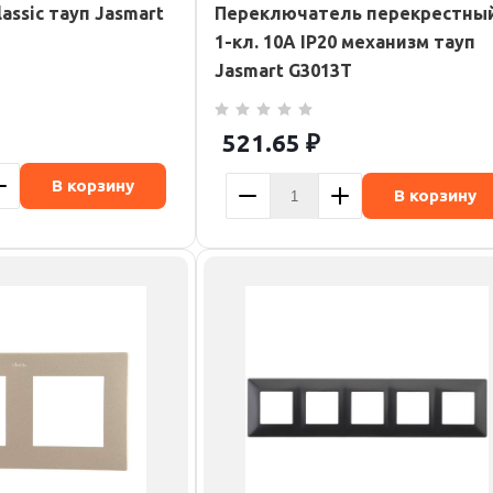
assic тауп Jasmart
Переключатель перекрестны
1-кл. 10А IP20 механизм тауп
Jasmart G3013T
521.65
₽
В корзину
В корзину