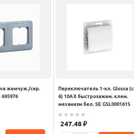
iva жемчуж./сер.
Переключатель 1-кл. Glossa (с
g 695976
6) 10AX быстрозажим. клем.
механизм бел. SE GSL000161S
247.48
₽