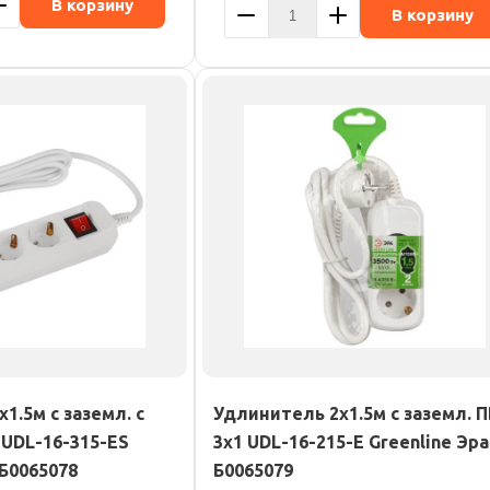
В корзину
В корзину
1.5м с заземл. с
Удлинитель 2х1.5м с заземл. 
 UDL-16-315-ES
3х1 UDL-16-215-E Greenline Эра
 Б0065078
Б0065079