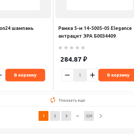
mon24 шампань
Рамка 5-м 14-5005-05 Elegance
антрацит ЭРА Б0034409
284.87
₽
В корзину
В корзину
Показать еще
1
2
3
220