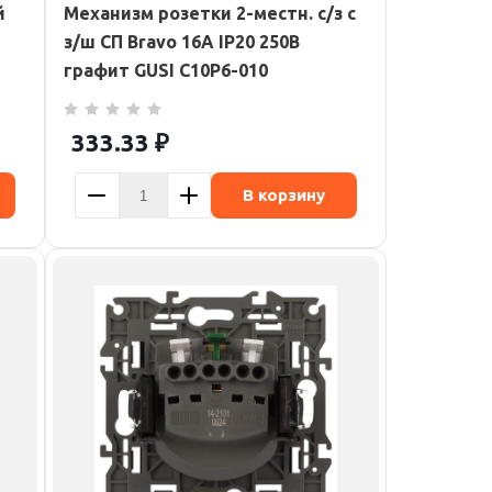
й
Механизм розетки 2-местн. с/з с
з/ш СП Bravo 16А IP20 250В
графит GUSI С10Р6-010
333.33
₽
В корзину