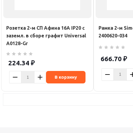
Розетка 2-м СП Афина 16А IP20 с
Рамка 2-м Si
заземл. в сборе графит Universal
2400620-034
A0128-Gr
666.70
₽
224.34
₽
В корзину