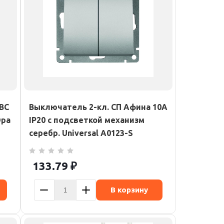
ПВС
Выключатель 2-кл. СП Афина 10А
Эра
IP20 с подсветкой механизм
серебр. Universal A0123-S
133.79
₽
В корзину