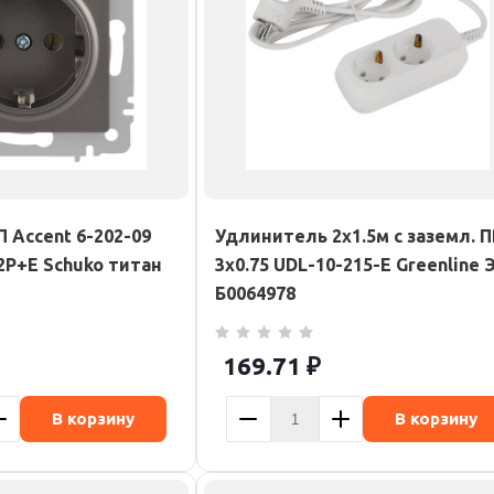
П Accent 6-202-09
Удлинитель 2х1.5м с заземл. 
 2P+E Schuko титан
3х0.75 UDL-10-215-E Greenline 
Б0064978
169.71
₽
В корзину
В корзину