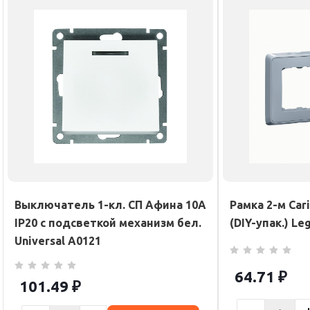
Выключатель 1-кл. СП Афина 10А
Рамка 2-м Car
IP20 с подсветкой механизм бел.
(DIY-упак.) Le
Universal A0121
64.71
₽
101.49
₽