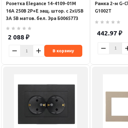
Розетка Elegance 14-4109-01М
Рамка 2-м G-Cl
16A 250В 2P+E защ. штор. с 2xUSB
G1002T
3А 5В матов. бел. Эра Б0065773
442.97
₽
2 088
₽
В корзину