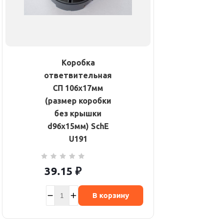
Коробка
ответвительная
СП 106х17мм
(размер коробки
без крышки
d96х15мм) SchE
U191
39.15
₽
В корзину