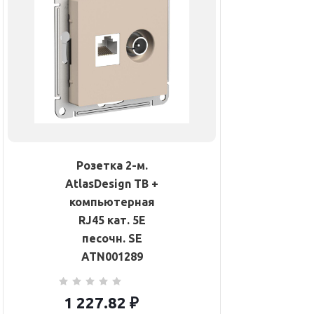
Розетка 2-м.
AtlasDesign ТВ +
компьютерная
RJ45 кат. 5Е
песочн. SE
ATN001289
1 227.82
₽