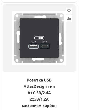
Розетка USB
AtlasDesign тип
A+C 5В/2.4А
2х5В/1.2А
механизм карбон