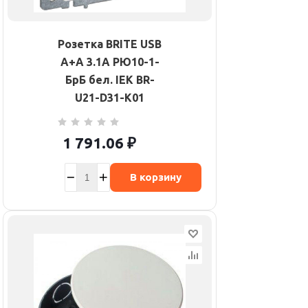
Розетка BRITE USB
A+A 3.1А РЮ10-1-
БрБ бел. IEK BR-
U21-D31-K01
1 791.06
₽
В корзину