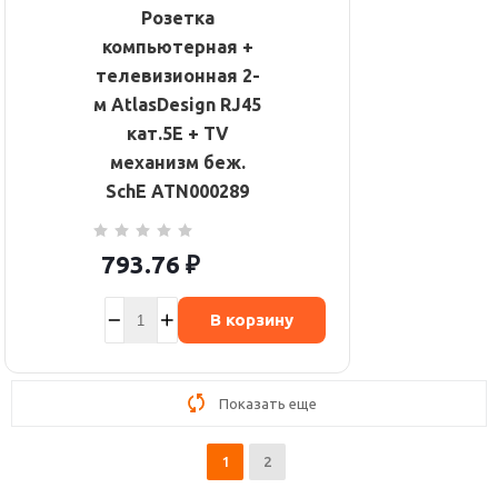
Розетка
компьютерная +
телевизионная 2-
м AtlasDesign RJ45
кат.5E + TV
механизм беж.
SchE ATN000289
793.76
₽
В корзину
Показать еще
1
2