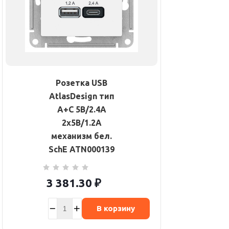
Розетка USB
AtlasDesign тип
A+C 5В/2.4А
2х5В/1.2А
механизм бел.
SchE ATN000139
3 381.30
₽
В корзину