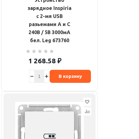
Устройство
зарядное Inspiria
с 2-мя USB
разьемами A и C
240В / 5В 3000мА
бел. Leg 673760
1 268.58
₽
В корзину