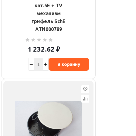
кат.5E + TV
механизм
грифель SchE
ATN000789
1 232.62
₽
В корзину