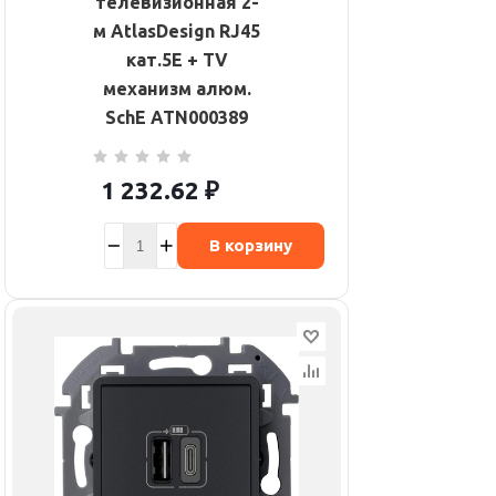
телевизионная 2-
м AtlasDesign RJ45
кат.5E + TV
механизм алюм.
SchE ATN000389
1 232.62
₽
В корзину