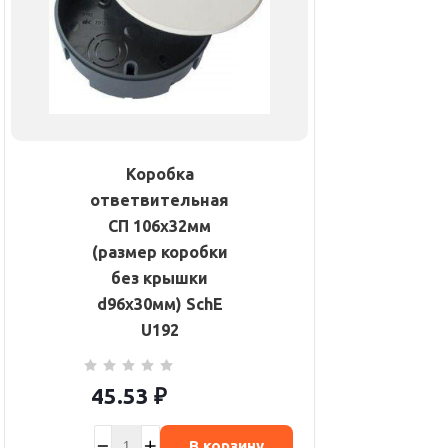
Коробка
ответвительная
СП 106х32мм
(размер коробки
без крышки
d96х30мм) SchE
U192
45.53
₽
В корзину