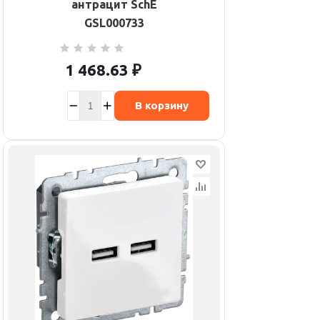
антрацит SchE
GSL000733
1 468.63
₽
В корзину