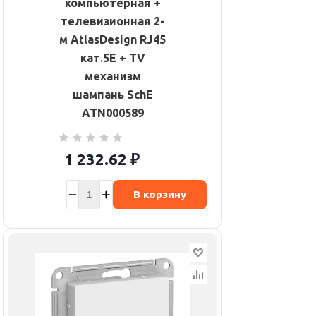
компьютерная +
телевизионная 2-
м AtlasDesign RJ45
кат.5E + TV
механизм
шампань SchE
ATN000589
1 232.62
₽
В корзину