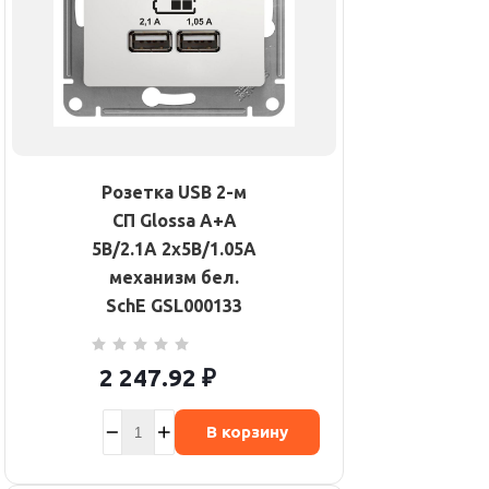
Розетка USB 2-м
СП Glossa A+A
5В/2.1А 2х5В/1.05А
механизм бел.
SchE GSL000133
2 247.92
₽
В корзину