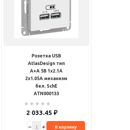
Розетка USB
AtlasDesign тип
A+A 5В 1х2.1А
2х1.05А механизм
бел. SchE
ATN000133
2 033.45
₽
В корзину