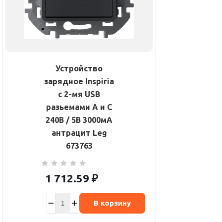
Устройство
зарядное Inspiria
с 2-мя USB
разьемами A и C
240В / 5В 3000мА
антрацит Leg
673763
1 712.59
₽
В корзину