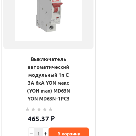
Выключатель
автоматический
модульный 1п C
3А 6кА YON макс
(YON max) MD63N
YON MD63N-1PC3
465.37
₽
В корзину