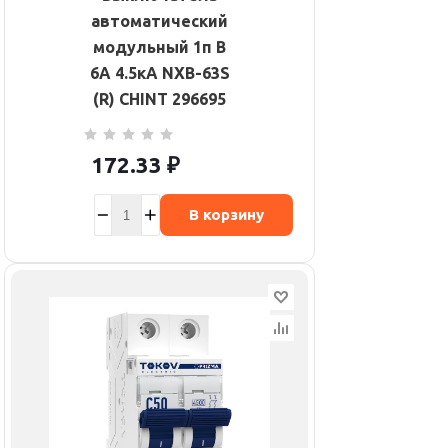
автоматический
модульный 1п B
6А 4.5кА NXB-63S
(R) CHINT 296695
172.33
₽
В корзину