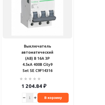
Выключатель
автоматический
(АВ) B 16А 3P
4.5кА 400В City9
Set SE C9F14316
1 204.84
₽
В корзину