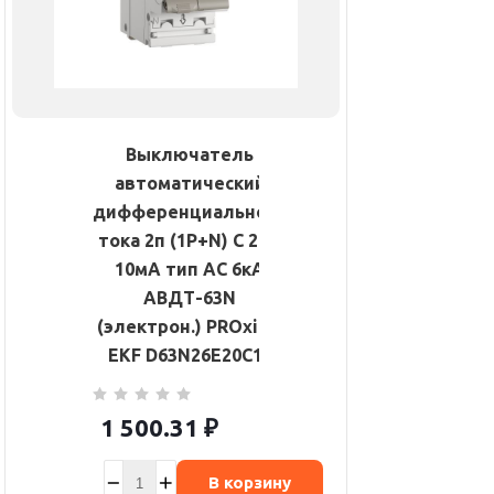
Выключатель
автоматический
дифференциального
тока 2п (1P+N) C 20А
10мА тип AC 6кА
АВДТ-63N
(электрон.) PROxima
EKF D63N26E20C10
1 500.31
₽
В корзину