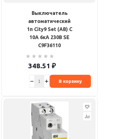
Выключатель
автоматический
1п City9 Set (АВ) C
10А 6кА 230В SE
C9F36110
348.51
₽
В корзину