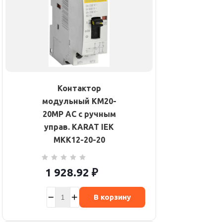
Контактор
модульный КМ20-
20МР AC с ручным
управ. KARAT IEK
MKK12-20-20
1 928.92
₽
В корзину