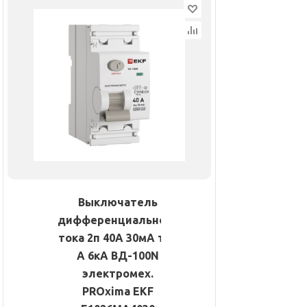
Выключатель
дифференциального
тока 2п 40А 30мА тип
A 6кА ВД-100N
электромех.
PROxima EKF