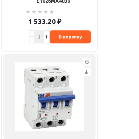
E1026MA4030
1 533.20
₽
В корзину