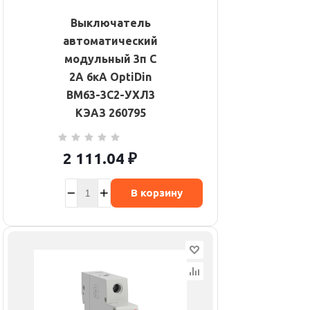
Выключатель
автоматический
модульный 3п C
2А 6кА OptiDin
BM63-3C2-УХЛ3
КЭАЗ 260795
2 111.04
₽
В корзину