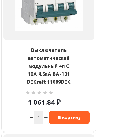
Выключатель
автоматический
модульный 4п C
10А 4.5кА ВА-101
DEKraft 11089DEK
1 061.84
₽
В корзину