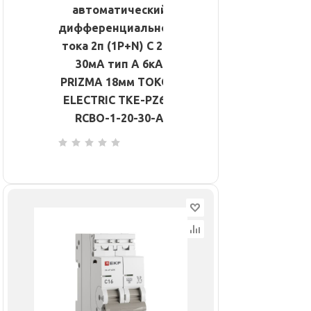
автоматический
дифференциального
тока 2п (1P+N) C 20А
30мА тип A 6кА
PRIZMA 18мм TOKOV
ELECTRIC TKE-PZ60-
RCBO-1-20-30-A