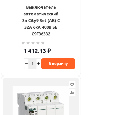
Выключатель
автоматический
3п City9 Set (АВ) С
32А 6кА 400В SE
C9F36332
1 412.13
₽
В корзину