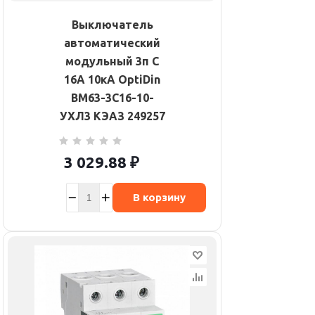
Выключатель
автоматический
модульный 3п C
16А 10кА OptiDin
BM63-3C16-10-
УХЛ3 КЭАЗ 249257
3 029.88
₽
В корзину