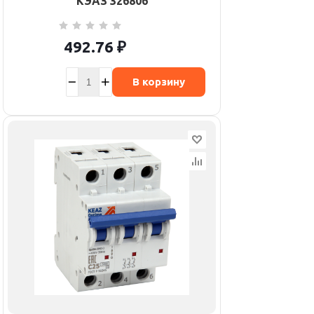
КЭАЗ 326806
492.76
₽
В корзину