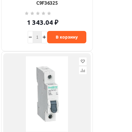
C9F36325
1 343.04
₽
В корзину