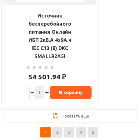
Источник
бесперебойного
питания Онлайн
ИБП 2кВ.А 4х9А.ч
IEC C13 (8) DKC
SMALLR2A5I
54 501.94
₽
В корзину
Показать еще
1
2
3
4
5