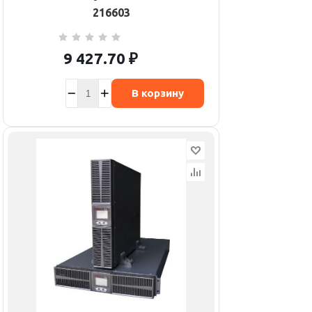
216603
9 427.70
₽
В корзину