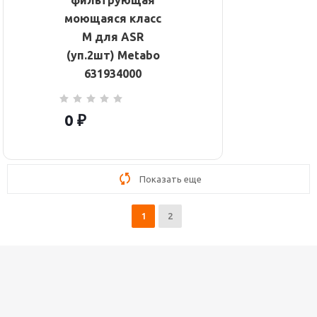
фильтрующая
моющаяся класс
М для ASR
(уп.2шт) Metabo
631934000
0 ₽
Показать еще
1
2