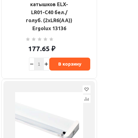
катышков ELX-
LR01-C40 бел./
голуб. (2хLR6(AA))
Ergolux 13136
177.65
₽
В корзину