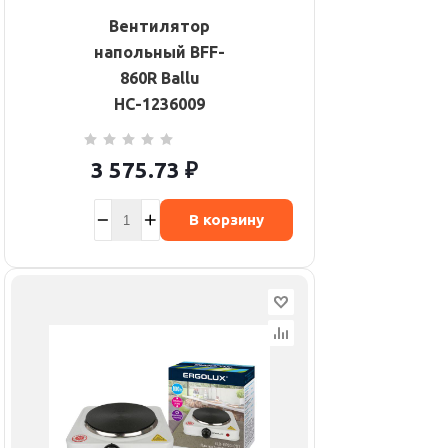
Вентилятор
напольный BFF-
860R Ballu
НС-1236009
3 575.73
₽
В корзину