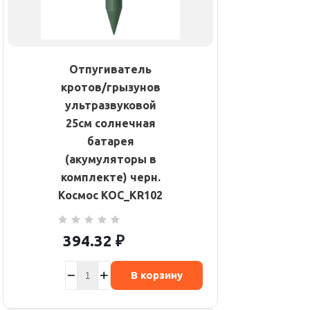
Отпугиватель
кротов/грызунов
ультразвуковой
25см солнечная
батарея
(акумуляторы в
комплекте) черн.
Космос KOC_KR102
394.32
₽
В корзину