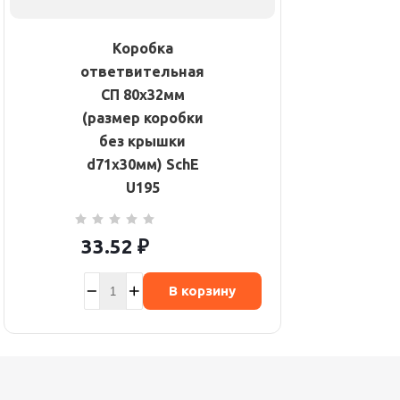
Коробка
ответвительная
СП 80х32мм
(размер коробки
без крышки
d71х30мм) SchE
U195
33.52
₽
В корзину