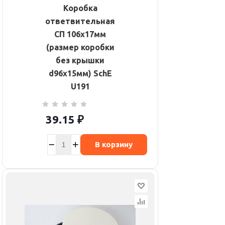
Коробка
ответвительная
СП 106х17мм
(размер коробки
без крышки
d96х15мм) SchE
U191
39.15
₽
В корзину