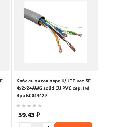
5E
Кабель витая пара U/UTP кат.5E
4х2х24AWG solid CU PVC сер. (м)
Эра Б0044429
39.43
₽