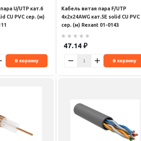
пара U/UTP кат.6
Кабель витая пара F/UTP
id CU PVC сер. (м)
4х2х24AWG кат.5E solid CU PVC
111
сер. (м) Rexant 01-0143
47.14
₽
В корзину
В корзину