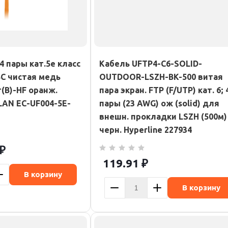
4 пары кат.5e класс
Кабель UFTP4-C6-SOLID-
BC чистая медь
OUTDOOR-LSZH-BK-500 витая
г(В)-HF оранж.
пара экран. FTP (F/UTP) кат. 6; 
LAN EC-UF004-5E-
пары (23 AWG) ож (solid) для
внешн. прокладки LSZH (500м)
черн. Hyperline 227934
₽
119.91
₽
В корзину
В корзину