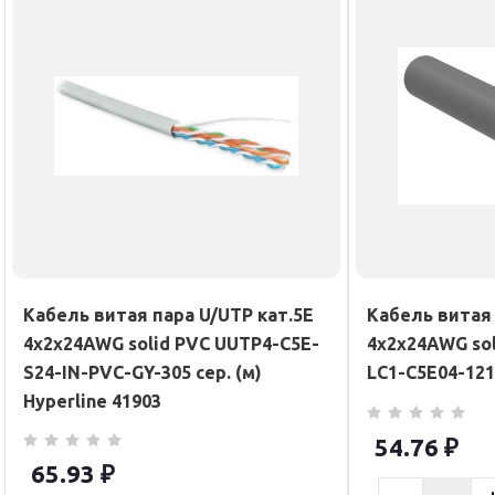
Кабель витая пара U/UTP кат.5E
Кабель витая 
4х2х24AWG solid PVC UUTP4-C5E-
4х2х24AWG soli
S24-IN-PVC-GY-305 сер. (м)
LC1-C5E04-121
Hyperline 41903
54.76
₽
65.93
₽