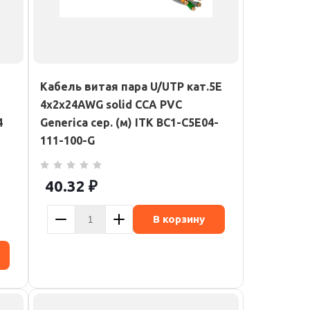
Кабель витая пара U/UTP кат.5E
4х2х24AWG solid CCA PVC
4
Generica сер. (м) ITK BC1-C5E04-
111-100-G
40.32
₽
В корзину