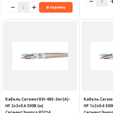
В корзину
Кабель СегментКИ-485-Энг(А)-
Кабель Сегме
HF 2х2х0.6 300В (м)
HF 1х2х0.6 300
СегментЭнерго Р5214
СегментЭнерг