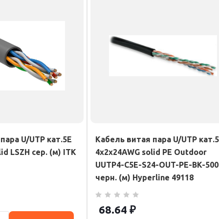
пара U/UTP кат.5E
Кабель витая пара U/UTP кат.
d LSZH сер. (м) ITK
4х2х24AWG solid PE Outdoor
UUTP4-C5E-S24-OUT-PE-BK-500
черн. (м) Hyperline 49118
68.64
₽