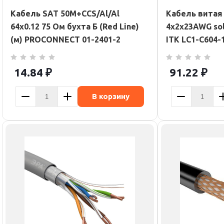
Кабель SAT 50M+CCS/Al/Al
Кабель витая 
64х0.12 75 Ом бухта Б (Red Line)
4х2х23AWG sol
(м) PROCONNECT 01-2401-2
ITK LC1-C604-
14.84
₽
91.22
₽
В корзину