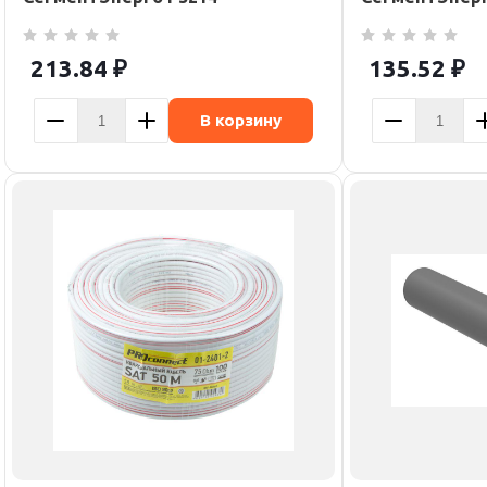
213.84
₽
135.52
₽
В корзину