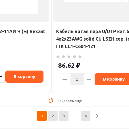
2-11АИ Ч (м) Rexant
Кабель витая пара U/UTP кат.6
4х2х23AWG solid CU LSZH сер. (
ITK LC1-C604-121
86.62
₽
В корзину
В корзину
Показать еще
1
2
3
6