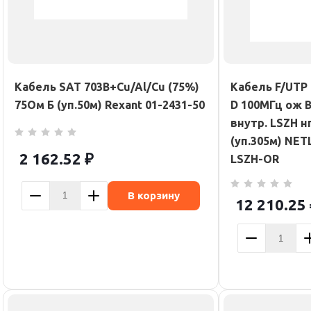
Кабель SAT 703B+Cu/Al/Cu (75%)
Кабель F/UTP 
75Ом Б (уп.50м) Rexant 01-2431-50
D 100МГц ож 
внутр. LSZH н
(уп.305м) NET
2 162.52
₽
LSZH-OR
В корзину
12 210.25