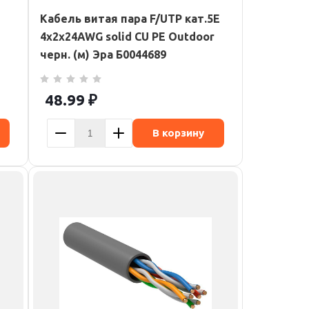
Кабель витая пара F/UTP кат.5E
4х2х24AWG solid CU PE Outdoor
черн. (м) Эра Б0044689
48.99
₽
В корзину