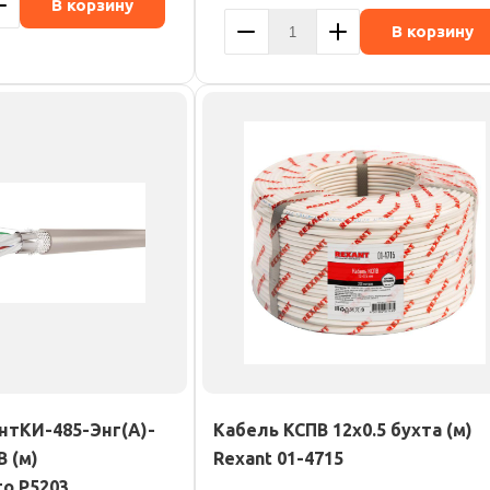
В корзину
В корзину
нтКИ-485-Энг(А)-
Кабель КСПВ 12х0.5 бухта (м)
В (м)
Rexant 01-4715
о Р5203