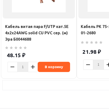
Кабель витая пара F/UTP кат.5E
Кабель РК 75-
4х2х24AWG solid CU PVC сер. (м)
01-2680
Эра Б0044688
21.98
₽
48.15
₽
В корзину