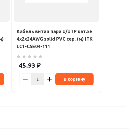
Кабель витая пара U/UTP кат.5E
м)
4х2х24AWG solid PVC сер. (м) ITK
LC1-C5E04-111
45.93
₽
В корзину