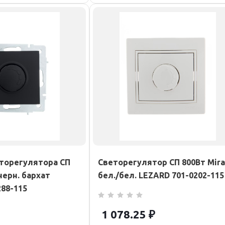
торегулятора СП
Светорегулятор СП 800Вт Mira
черн. бархат
бел./бел. LEZARD 701-0202-115
288-115
1 078.25
₽