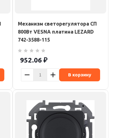
П
Механизм светорегулятора СП
800Вт VESNA платина LEZARD
742-3588-115
952.06
₽
В корзину