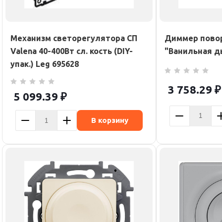
Механизм светорегулятора СП
Диммер повор
Valena 40-400Вт сл. кость (DIY-
"Ванильная д
упак.) Leg 695628
3 758.29
₽
5 099.39
₽
В корзину