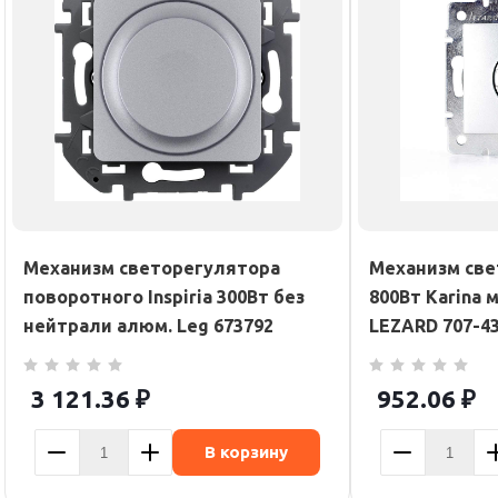
Механизм светорегулятора
Механизм све
поворотного Inspiria 300Вт без
800Вт Karina 
нейтрали алюм. Leg 673792
LEZARD 707-4
3 121.36
₽
952.06
₽
В корзину