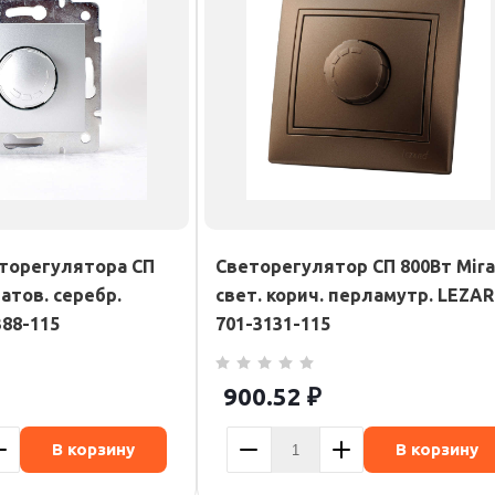
торегулятора СП
Светорегулятор СП 800Вт Mira
матов. серебр.
свет. корич. перламутр. LEZA
388-115
701-3131-115
900.52
₽
В корзину
В корзину