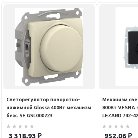
Светорегулятор поворотно-
Механизм све
нажимной Glossa 400Вт механизм
800Вт VESNA 
беж. SE GSL000223
LEZARD 742-4
3 318.93
₽
952.06
₽