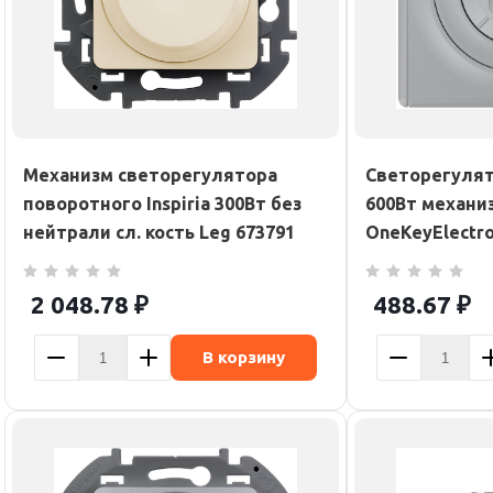
Механизм светорегулятора
Светорегулят
поворотного Inspiria 300Вт без
600Вт механиз
нейтрали сл. кость Leg 673791
OneKeyElectro
2 048.78
₽
488.67
₽
В корзину