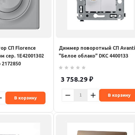
ор СП Florence
Диммер поворотный СП Avant
м сер. 1E42001302
"Белое облако" DKC 4400133
 2172850
3 758.29
₽
В корзину
В корзину