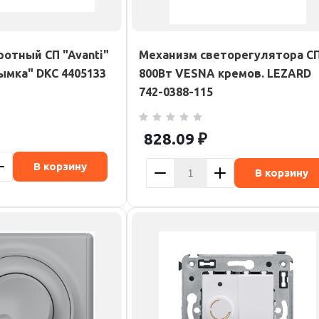
отный СП "Avanti"
Механизм светорегулятора С
ымка" DKC 4405133
800Вт VESNA кремов. LEZARD
742-0388-115
828.09
₽
В корзину
В корзину