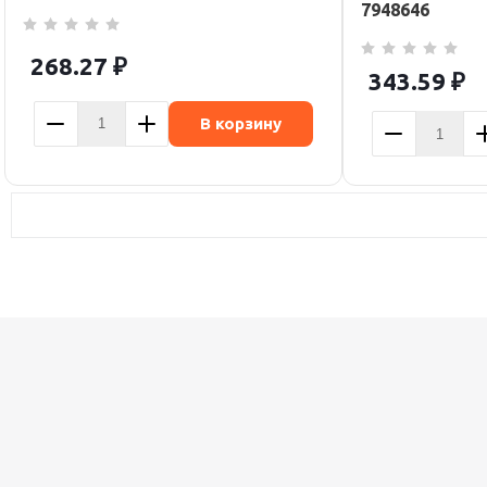
7948646
268.27
₽
343.59
₽
В корзину