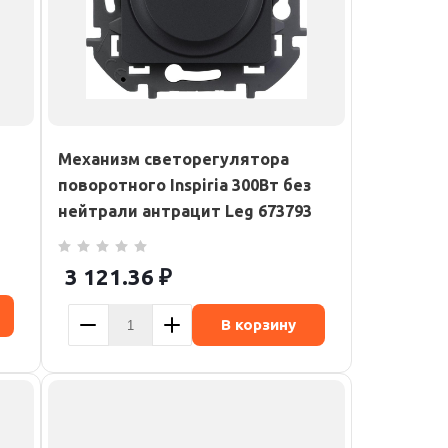
i
Механизм светорегулятора
поворотного Inspiria 300Вт без
нейтрали антрацит Leg 673793
3 121.36
₽
В корзину