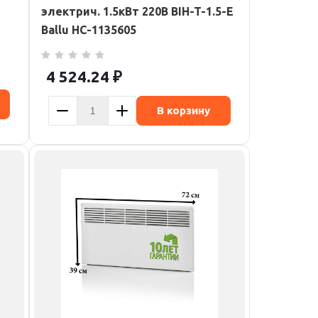
электрич. 1.5кВт 220В BIH-T-1.5-E
Ballu НС-1135605
4 524.24
₽
В корзину