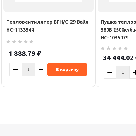
Тепловентилятор BFH/С-29 Ballu
Пушка теплов
НС-1133344
380В 2500куб.
НС-1035079
1 888.79
₽
34 444.02
В корзину