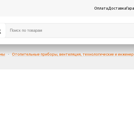
Оплата
Доставка
Гар
емы
-
Отопительные приборы, вентиляция, технологические и инжене