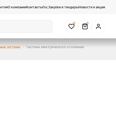
антия
О компании
Контакты
Гос.Закупки и тендеры
Новости и акции
0
рные системы
-
Система электрического отопления