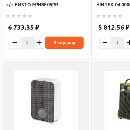
э/т ENSTO EPHBE05PR
HINTEK 04.000
6 733.35
₽
5 812.56
₽
В корзину