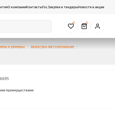
антия
О компании
Контакты
Гос.Закупки и тендеры
Новости и акции
0
ампы и зуммеры
-
Арматура светосигнальная
-
6695
ими преимуществами:
 работы