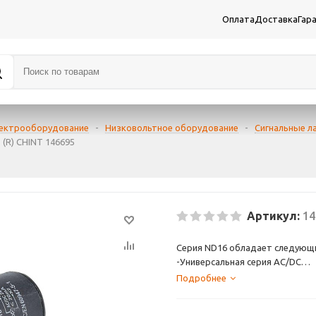
Оплата
Доставка
Гар
лектрооборудование
-
Низковольтное оборудование
-
Сигнальные л
(R) CHINT 146695
Артикул:
14
Серия ND16 обладает следующ
-Универсальная серия AC/DC
-Помехозащищенная серия
Подробнее
-Степень защиты:IP 40
-40 000 часов гарантированной