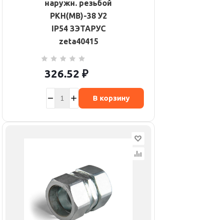
наружн. резьбой
РКН(МВ)-38 У2
IP54 ЗЭТАРУС
zeta40415
326.52
₽
В корзину