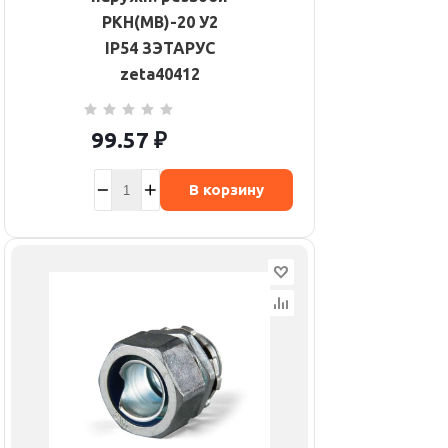
РКН(МВ)-20 У2
IP54 ЗЭТАРУС
zeta40412
99.57
₽
В корзину