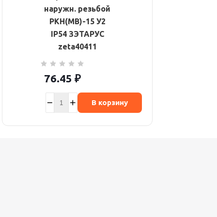
наружн. резьбой
РКН(МВ)-15 У2
IP54 ЗЭТАРУС
zeta40411
76.45
₽
В корзину