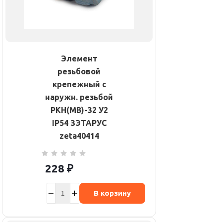
Элемент
резьбовой
крепежный с
наружн. резьбой
РКН(МВ)-32 У2
IP54 ЗЭТАРУС
zeta40414
228
₽
В корзину