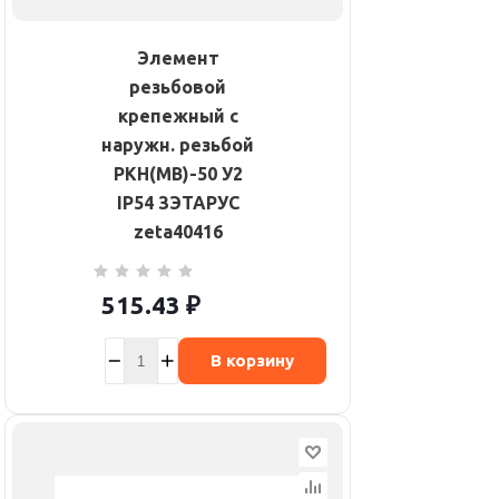
Элемент
резьбовой
крепежный с
наружн. резьбой
РКН(МВ)-50 У2
IP54 ЗЭТАРУС
zeta40416
515.43
₽
В корзину