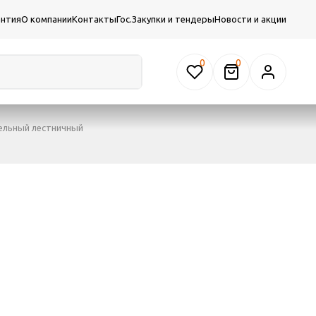
антия
О компании
Контакты
Гос.Закупки и тендеры
Новости и акции
0
ельный лестничный