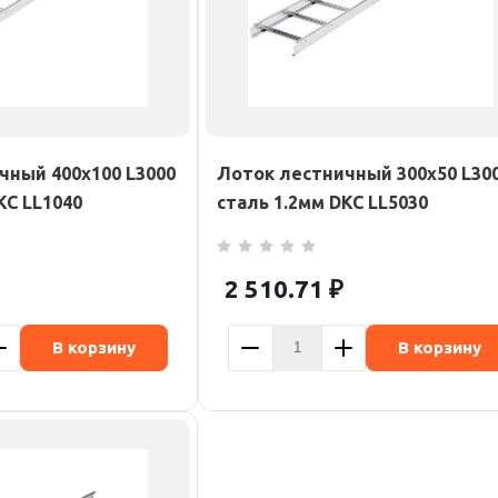
чный 400х100 L3000
Лоток лестничный 300х50 L30
KC LL1040
сталь 1.2мм DKC LL5030
2 510.71
₽
В корзину
В корзину