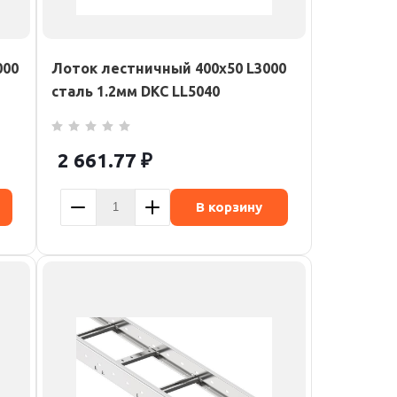
000
Лоток лестничный 400х50 L3000
сталь 1.2мм DKC LL5040
2 661.77
₽
В корзину