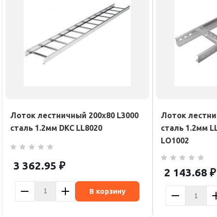
Лоток лестничный 200х80 L3000
Лоток лестни
сталь 1.2мм DKC LL8020
сталь 1.2мм L
LO1002
3 362.95
₽
2 143.68
₽
В корзину