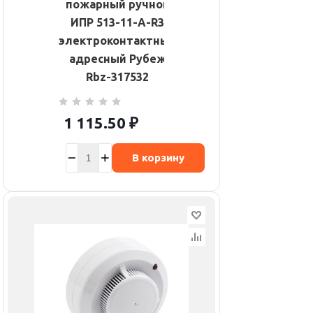
пожарный ручной
ИПР 513-11-А-R3
электроконтактный
адресный Рубеж
Rbz-317532
1 115.50
₽
В корзину