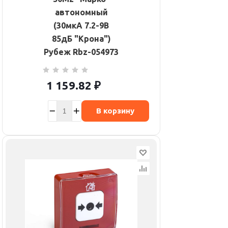
автономный
(30мкА 7.2-9В
85дБ "Крона")
Рубеж Rbz-054973
1 159.82
₽
В корзину