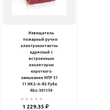
Извещатель
пожарный ручной
электроконтактный
адресный с
встроенным
изолятором
короткого
замыкания ИПР 513-
11 ИКЗ-А-R3 Рубеж
Rbz-301159
1 229.35
₽