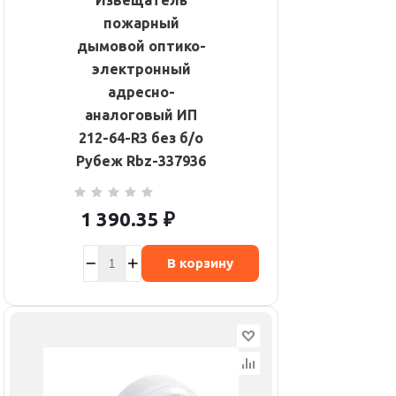
Извещатель
пожарный
дымовой оптико-
электронный
адресно-
аналоговый ИП
212-64-R3 без б/о
Рубеж Rbz-337936
1 390.35
₽
В корзину