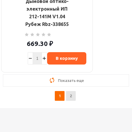
дымовой оптико-
электронный ИП
212-141М V1.04
Рубеж Rbz-338655
669.30
₽
В корзину
Показать еще
1
2