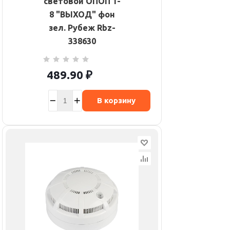
световой ОПОП 1-
8 "ВЫХОД" фон
зел. Рубеж Rbz-
338630
489.90
₽
В корзину