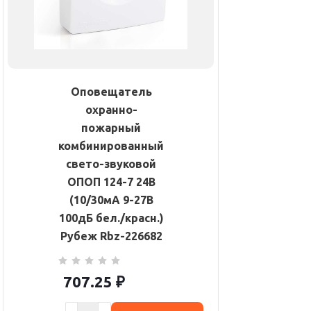
Оповещатель
охранно-
пожарный
комбинированный
свето-звуковой
ОПОП 124-7 24В
(10/30мА 9-27В
100дБ бел./красн.)
Рубеж Rbz-226682
707.25
₽