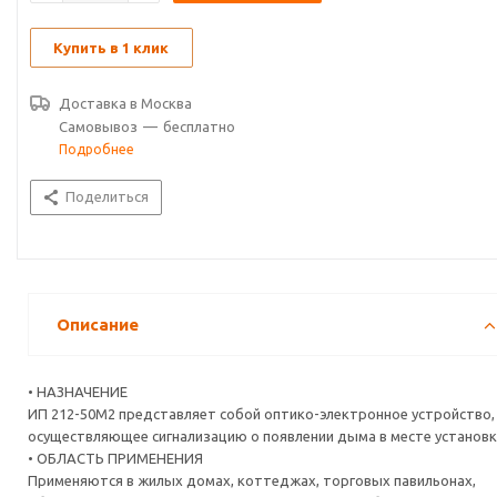
от частиц дыма оптического излучения и выдачи тревожных
извещений в виде громких звуковых сигналов.
Купить в 1 клик
Доставка в
Москва
Самовывоз
—
бесплатно
Подробнее
Поделиться
Описание
• НАЗНАЧЕНИЕ
ИП 212-50М2 представляет собой оптико-электронное устройство,
осуществляющее сигнализацию о появлении дыма в месте установк
• ОБЛАСТЬ ПРИМЕНЕНИЯ
Применяются в жилых домах, коттеджах, торговых павильонах,