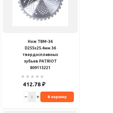
Нож TBM-36
D255х25.4мм 36
твердосплавных
зубьев PATRIOT
809115221
412.78
₽
В корзину