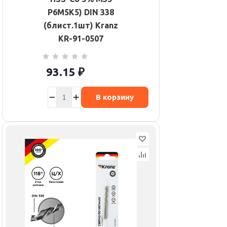
P6M5K5) DIN 338
(блист.1шт) Kranz
KR-91-0507
93.15
₽
В корзину