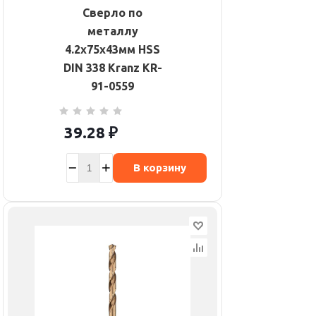
Сверло по
металлу
4.2х75х43мм HSS
DIN 338 Kranz KR-
91-0559
39.28
₽
В корзину