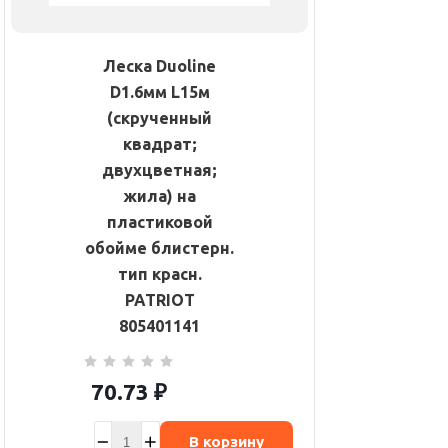
Леска Duoline
D1.6мм L15м
(скрученный
квадрат;
двухцветная;
жила) на
пластиковой
обойме блистерн.
тип красн.
PATRIOT
805401141
70.73
₽
В корзину