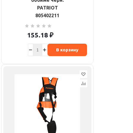
обойме черн.
PATRIOT
805402211
155.18
₽
В корзину