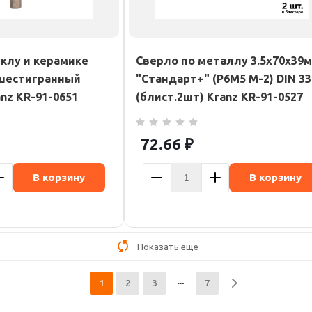
еклу и керамике
Сверло по металлу 3.5х70х39
 шестигранный
"Стандарт+" (P6M5 M-2) DIN 33
nz KR-91-0651
(блист.2шт) Kranz KR-91-0527
72.66
₽
В корзину
В корзину
Показать еще
1
2
3
7