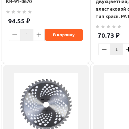
KR-91-0670
двухцветная;
пластиковой 
тип красн. PA
94.55
₽
70.73
₽
В корзину