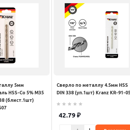
таллу 5мм
Сверло по металлу 4.5мм HSS
аль HSS-Co 5% M35
DIN 338 (уп.1шт) Kranz KR-91-0
38 (блист.1шт)
507
42.79
₽