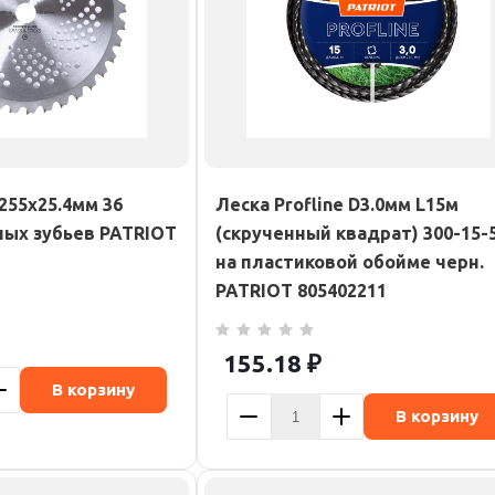
255х25.4мм 36
Леска Profline D3.0мм L15м
ых зубьев PATRIOT
(скрученный квадрат) 300-15-
на пластиковой обойме черн.
PATRIOT 805402211
155.18
₽
В корзину
В корзину