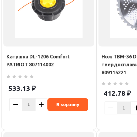
Катушка DL-1206 Comfort
Нож TBM-36 D
PATRIOT 807114002
твердосплавн
809115221
533.13
₽
412.78
₽
В корзину