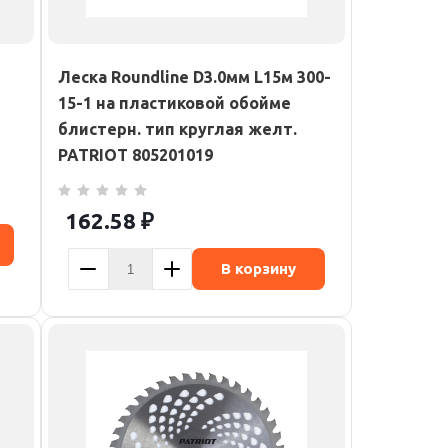
Леска Roundline D3.0мм L15м 300-
15-1 на пластиковой обойме
блистерн. тип круглая желт.
PATRIOT 805201019
162.58
₽
В корзину