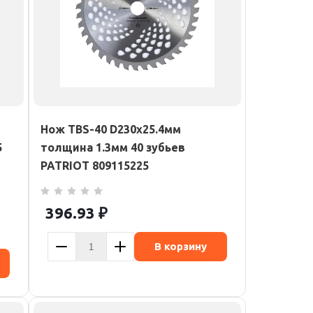
Нож TBS-40 D230х25.4мм
5
толщина 1.3мм 40 зубьев
PATRIOT 809115225
396.93
₽
В корзину