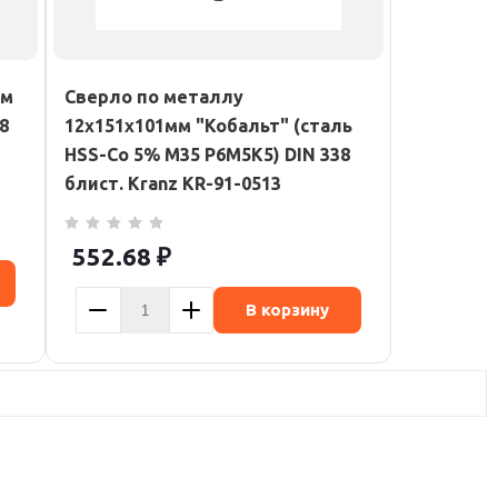
мм
Сверло по металлу
8
12х151х101мм "Кобальт" (сталь
HSS-Co 5% M35 P6M5K5) DIN 338
блист. Kranz KR-91-0513
552.68
₽
В корзину