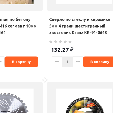
зная по бетону
Сверло по стеклу и керамике
М16 сегмент 10мм
5мм 4 грани шестигранный
164
хвостовик Kranz KR-91-0648
132.27
₽
В корзину
В корзину