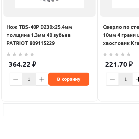
Нож TBS-40P D230х25.4мм
Сверло по ст
толщина 1.3мм 40 зубьев
10мм 4 грани
PATRIOT 809115229
хвостовик Kra
364.22
₽
221.70
₽
В корзину