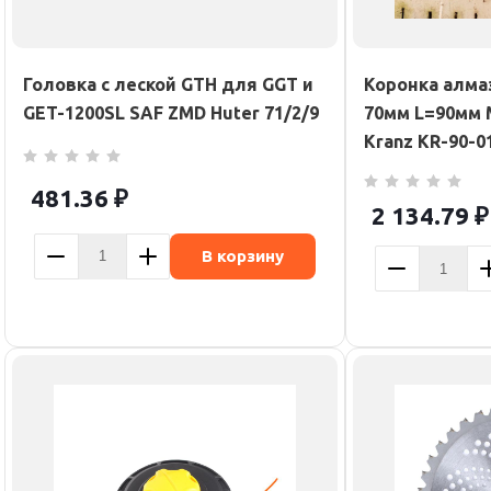
Головка с леской GTH для GGT и
Коронка алма
GET-1200SL SAF ZMD Huter 71/2/9
70мм L=90мм 
Kranz KR-90-0
481.36
₽
2 134.79
₽
В корзину