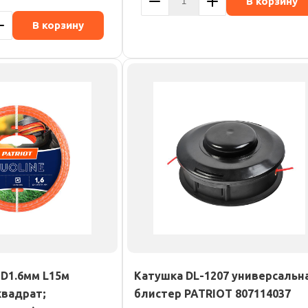
В корзину
В корзину
 D1.6мм L15м
Катушка DL-1207 универсальн
квадрат;
блистер PATRIOT 807114037