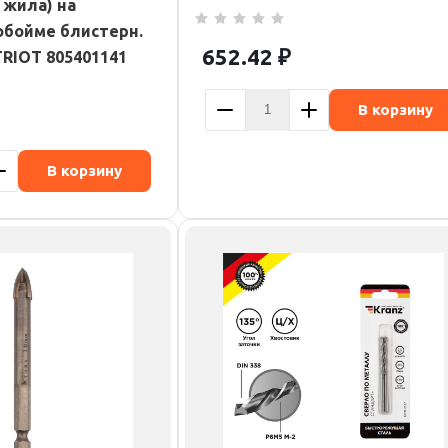
 жила) на
обойме блистерн.
652.42
₽
TRIOT 805401141
В корзину
В корзину