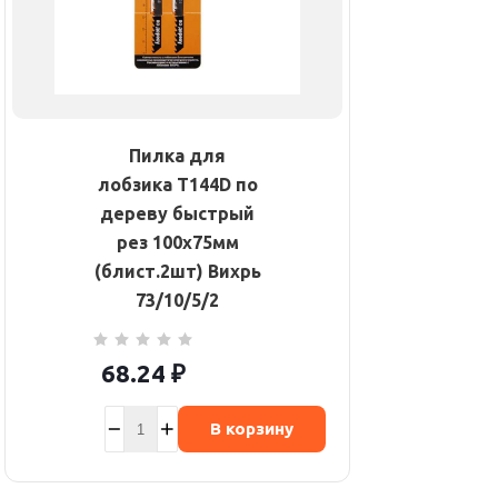
Пилка для
лобзика Т144D по
дереву быстрый
рез 100х75мм
(блист.2шт) Вихрь
73/10/5/2
68.24
₽
В корзину