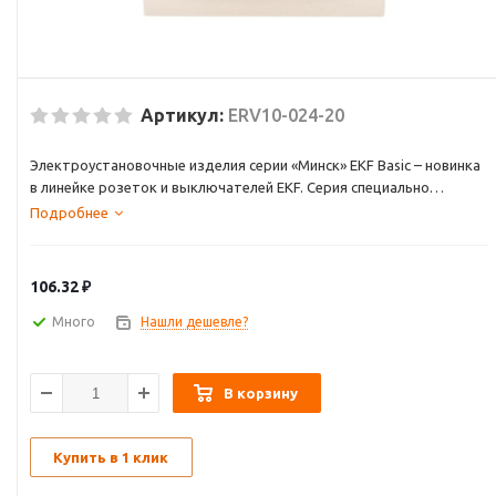
Артикул:
ERV10-024-20
Электроустановочные изделия серии «Минск» EKF Basic – новинка
в линейке розеток и выключателей EKF. Серия специально
разработана для комплексного обеспечения различных объектов
Подробнее
электроустановочными изделиями, позволяет при неизменном
качестве и безопасности существенно экономить бюджет.
Конструкция и материалы специально оптимизированы для
106.32
₽
надежной и долговечной службы изделий, быстрого и удобного
монтажа.
Много
Нашли дешевле?
В корзину
Купить в 1 клик