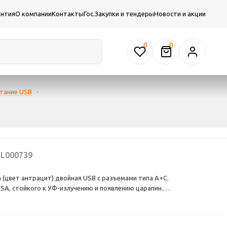
антия
О компании
Контакты
Гос.Закупки и тендеры
Новости и акции
0
тание USB
-
L000739
ssa (цвет антрацит) двойная USB с разъемами типа A+C.
SA, стойкого к УФ-излучению и появлению царапин.
дка с двумя разъемами позволяет заряжать как стандартные
ъем типа А, так и новейшии устройства, в том числе ноутбуки, с