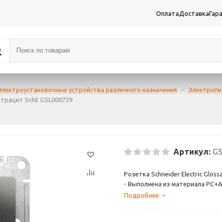
Оплата
Доставка
Гар
Электроустановочные устройства различного назначения
-
Электропи
нтрацит SchE GSL000739
Артикул:
GS
Розетка Schneider Electric Glo
- Выполнена из материала PС+A
- Самая современная USB-заря
Подробнее
мобильные устройства через раз
разъемом типа С.