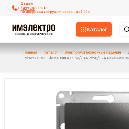
+7 499 707-18-12
Каталог
Главная
-
Каталог
-
Электроустановочные изделия
-
Розетка USB Glossa тип A+C 5В/2.4А 2х5В/1.2А механизм а