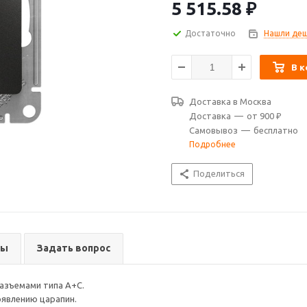
5 515.58
₽
Достаточно
Нашли деш
В к
Доставка в
Москва
Доставка
—
от 900 ₽
Самовывоз
—
бесплатно
Подробнее
Поделиться
вы
Задать вопрос
 разъемами типа A+C.
оявлению царапин.