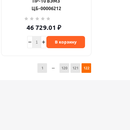
ПР-10 ВЭМЗ
ЦБ-00006212
46 729.01
₽
В корзину
1
120
121
122