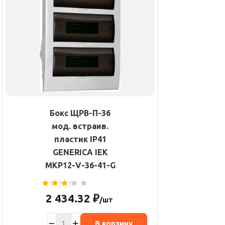
Бокс ЩРВ-П-36
мод. встраив.
пластик IP41
GENERICA IEK
MKP12-V-36-41-G
2 434.32
₽
/шт
В корзину