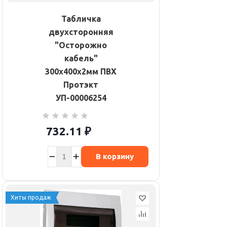
Табличка
двухсторонняя
"Осторожно
кабель"
300х400х2мм ПВХ
Протэкт
УП-00006254
732.11
₽
В корзину
Хиты продаж