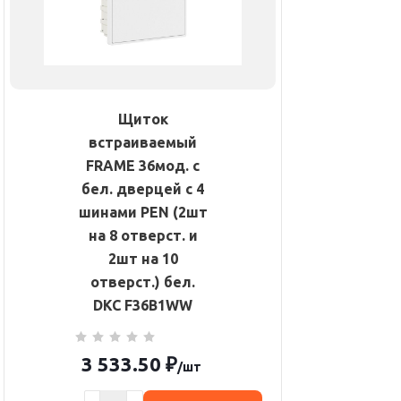
Щиток
встраиваемый
FRAME 36мод. с
бел. дверцей с 4
шинами PEN (2шт
на 8 отверст. и
2шт на 10
отверст.) бел.
DKC F36B1WW
3 533.50
₽
/шт