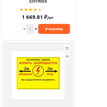
32019DEK
1 669.81
₽
/шт
В корзину