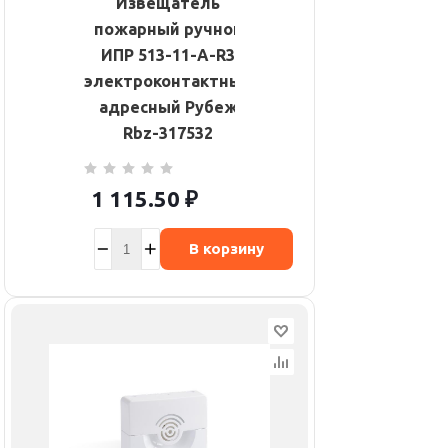
Извещатель
пожарный ручной
ИПР 513-11-А-R3
электроконтактный
адресный Рубеж
Rbz-317532
1 115.50
₽
В корзину