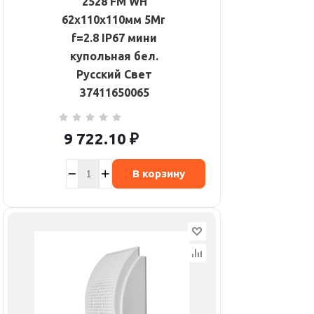
2528 FM WH
62х110х110мм 5Мп
f=2.8 IP67 мини
купольная бел.
Русский Свет
37411650065
9 722.10
₽
В корзину