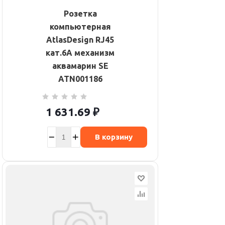
Розетка
компьютерная
AtlasDesign RJ45
кат.6A механизм
аквамарин SE
ATN001186
1 631.69
₽
В корзину