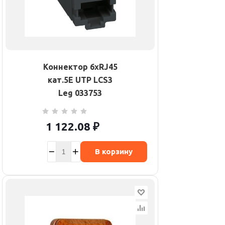
Коннектор 6хRJ45
кат.5Е UTP LCS3
Leg 033753
1 122.08
₽
В корзину