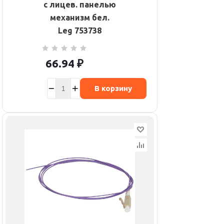
с лицев. панелью
механизм бел.
Leg 753738
66.94
₽
В корзину