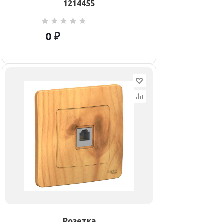
1214455
0 ₽
Розетка