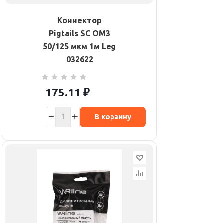
Коннектор
Pigtails SC OM3
50/125 мкм 1м Leg
032622
175.11
₽
В корзину