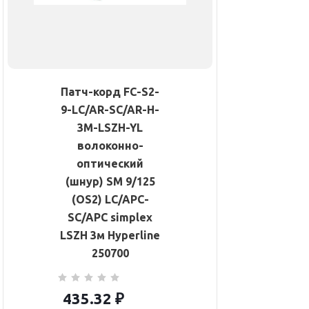
Патч-корд FC-S2-
9-LC/AR-SC/AR-H-
3M-LSZH-YL
волоконно-
оптический
(шнур) SM 9/125
(OS2) LC/APC-
SC/APC simplex
LSZH 3м Hyperline
250700
435.32
₽