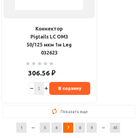
Коннектор
Pigtails LC OM3
50/125 мкм 1м Leg
032623
306.56
₽
В корзину
Показать еще
1
5
6
7
8
9
45