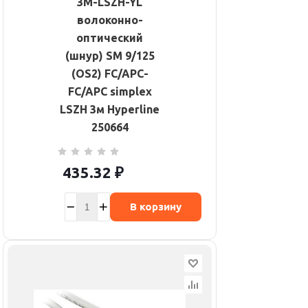
3M-LSZH-YL
волоконно-
оптический
(шнур) SM 9/125
(OS2) FC/APC-
FC/APC simplex
LSZH 3м Hyperline
250664
435.32
₽
В корзину