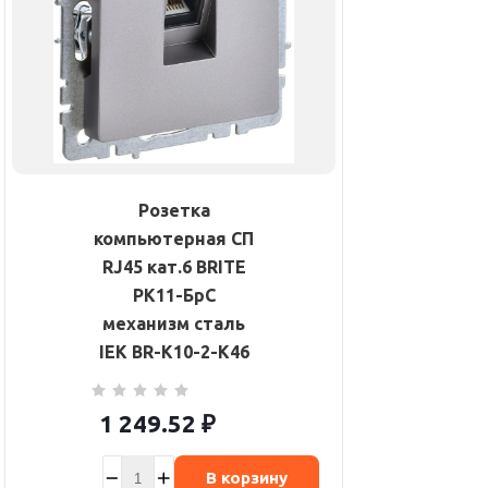
Розетка
компьютерная СП
RJ45 кат.6 BRITE
РК11-БрС
механизм сталь
IEK BR-K10-2-K46
1 249.52
₽
В корзину