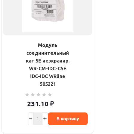
Модуль
соединительный
кат.5E неэкранир.
WR-CM-IDC-C5E
IDC-IDC WRline
505221
231.10
₽
В корзину