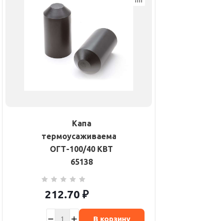
Капа
термоусаживаемая
ОГТ-100/40 КВТ
65138
212.70
₽
В корзину