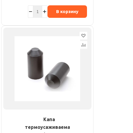
В корзину
Капа
термоусаживаемая